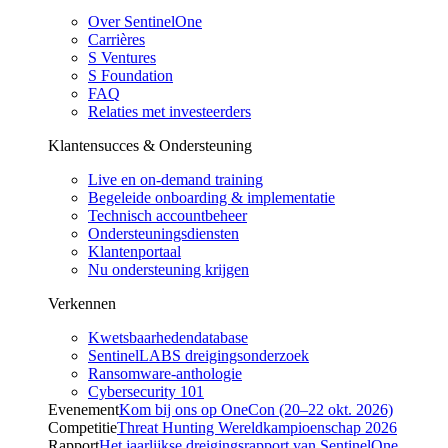
Over SentinelOne
Carrières
S Ventures
S Foundation
FAQ
Relaties met investeerders
Klantensucces & Ondersteuning
Live en on-demand training
Begeleide onboarding & implementatie
Technisch accountbeheer
Ondersteuningsdiensten
Klantenportaal
Nu ondersteuning krijgen
Verkennen
Kwetsbaarhedendatabase
SentinelLABS dreigingsonderzoek
Ransomware-anthologie
Cybersecurity 101
Evenement
Kom bij ons op OneCon (20–22 okt. 2026)
Competitie
Threat Hunting Wereldkampioenschap 2026
Rapport
Het jaarlijkse dreigingsrapport van SentinelOne