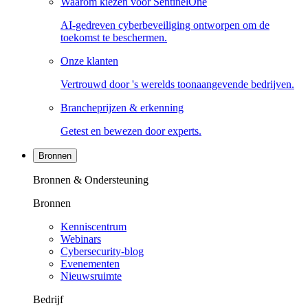
Waarom kiezen voor SentinelOne
AI-gedreven cyberbeveiliging ontworpen om de
toekomst te beschermen.
Onze klanten
Vertrouwd door 's werelds toonaangevende bedrijven.
Brancheprijzen & erkenning
Getest en bewezen door experts.
Bronnen
Bronnen & Ondersteuning
Bronnen
Kenniscentrum
Webinars
Cybersecurity-blog
Evenementen
Nieuwsruimte
Bedrijf