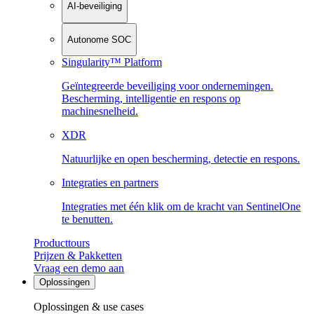
AI-beveiliging
Autonome SOC
Singularity™ Platform
Geïntegreerde beveiliging voor ondernemingen.
Bescherming, intelligentie en respons op
machinesnelheid.
XDR
Natuurlijke en open bescherming, detectie en respons.
Integraties en partners
Integraties met één klik om de kracht van SentinelOne
te benutten.
Producttours
Prijzen & Pakketten
Vraag een demo aan
Oplossingen
Oplossingen & use cases