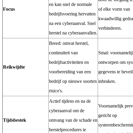
en kan snel de normale
Focus
of elke vorm van
bedrijfsvoering hervatten
kwaadwillig gedra
na een cyberaanval. Snel
verhinderen.
herstel na cyberaanvallen.
Breed: omvat herstel,
continuïteit van
Smal: voornamelij
bedrijfsactiviteiten en
ontworpen om sys
Reikwijdte
voorbereiding van een
gegevens te beveil
bedrijf op nieuwe soorten
inbraken.
risico's.
Actief tijdens en na de
Voornamelijk preve
cyberaanval om de
gericht op
Tijdsbestek
omvang van de schade en
systeembeschermi
herstelprocedures te