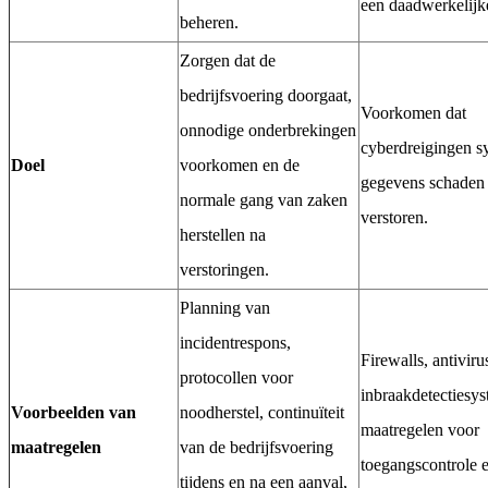
een daadwerkelijk
beheren.
Zorgen dat de
bedrijfsvoering doorgaat,
Voorkomen dat
onnodige onderbrekingen
cyberdreigingen s
Doel
voorkomen en de
gegevens schaden
normale gang van zaken
verstoren.
herstellen na
verstoringen.
Planning van
incidentrespons,
Firewalls, antiviru
protocollen voor
inbraakdetectiesy
Voorbeelden van
noodherstel, continuïteit
maatregelen voor
maatregelen
van de bedrijfsvoering
toegangscontrole 
tijdens en na een aanval,