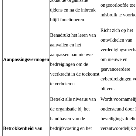
zodat de organisatie
ongeoorloofde toe
tijdens en na de inbreuk
misbruik te voork
blijft functioneren.
Richt zich op het
Benadrukt het leren van
ontwikkelen van
aanvallen en het
verdedigingsmech
aanpassen aan nieuwe
Aanpassingsvermogen
om nieuwe en
bedreigingen om de
geavanceerdere
veerkracht in de toekomst
cyberdreigingen v
te verbeteren.
blijven.
Betrekt alle niveaus van
Wordt voornameli
de organisatie bij het
ondersteund door 
handhaven van de
beveiligingsafdeli
Betrokkenheid van
bedrijfsvoering en het
verantwoordelijk z