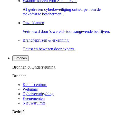
Waarom kiezen voor SentinelOne
AI-gedreven cyberbeveiliging ontworpen om de
toekomst te beschermen.
Onze klanten
Vertrouwd door 's werelds toonaangevende bedrijven.
Brancheprijzen & erkenning
Getest en bewezen door experts.
Bronnen
Bronnen & Ondersteuning
Bronnen
Kenniscentrum
Webinars
Cybersecurity-blog
Evenementen
Nieuwsruimte
Bedrijf