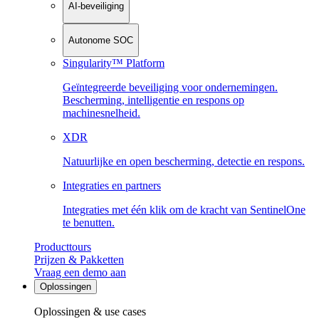
AI-beveiliging
Autonome SOC
Singularity™ Platform
Geïntegreerde beveiliging voor ondernemingen.
Bescherming, intelligentie en respons op
machinesnelheid.
XDR
Natuurlijke en open bescherming, detectie en respons.
Integraties en partners
Integraties met één klik om de kracht van SentinelOne
te benutten.
Producttours
Prijzen & Pakketten
Vraag een demo aan
Oplossingen
Oplossingen & use cases