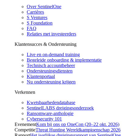
Over SentinelOne
Carrières
S Ventures
S Foundation
FAQ
Relaties met investeerders
Klantensucces & Ondersteuning
Live en on-demand training
Begeleide onboarding & implementatie
Technisch accountbeheer
Ondersteuningsdiensten
Klantenportaal
Nu ondersteuning krijgen
Verkennen
Kwetsbaarhedendatabase
SentinelLABS dreigingsonderzoek
Ransomware-anthologie
Cybersecurity 101
Evenement
Kom bij ons op OneCon (20–22 okt. 2026)
Competitie
Threat Hunting Wereldkampioenschap 2026
Rapport
Het jaarlijkse dreigingsrapport van SentinelOne