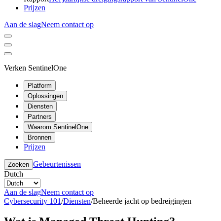
Prijzen
Aan de slag
Neem contact op
Verken SentinelOne
Platform
Oplossingen
Diensten
Partners
Waarom SentinelOne
Bronnen
Prijzen
Gebeurtenissen
Zoeken
Dutch
Aan de slag
Neem contact op
Cybersecurity 101
/
Diensten
/
Beheerde jacht op bedreigingen