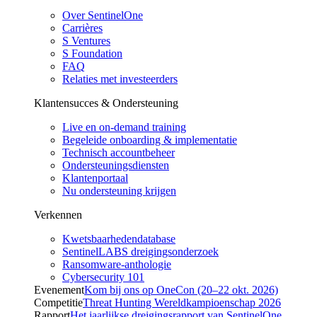
Over SentinelOne
Carrières
S Ventures
S Foundation
FAQ
Relaties met investeerders
Klantensucces & Ondersteuning
Live en on-demand training
Begeleide onboarding & implementatie
Technisch accountbeheer
Ondersteuningsdiensten
Klantenportaal
Nu ondersteuning krijgen
Verkennen
Kwetsbaarhedendatabase
SentinelLABS dreigingsonderzoek
Ransomware-anthologie
Cybersecurity 101
Evenement
Kom bij ons op OneCon (20–22 okt. 2026)
Competitie
Threat Hunting Wereldkampioenschap 2026
Rapport
Het jaarlijkse dreigingsrapport van SentinelOne