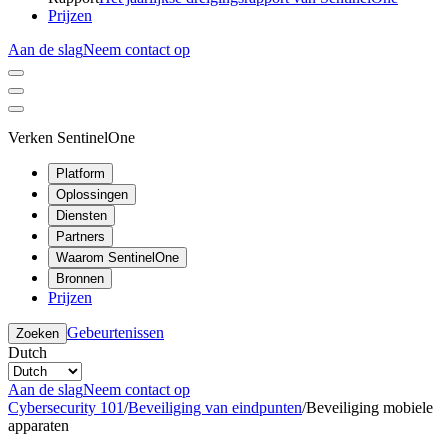
Prijzen
Aan de slag
Neem contact op
Verken SentinelOne
Platform
Oplossingen
Diensten
Partners
Waarom SentinelOne
Bronnen
Prijzen
Gebeurtenissen
Zoeken
Dutch
Aan de slag
Neem contact op
Cybersecurity 101
/
Beveiliging van eindpunten
/
Beveiliging mobiele
apparaten