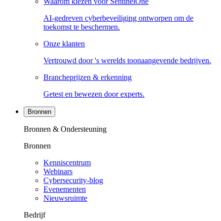
Waarom kiezen voor SentinelOne
AI-gedreven cyberbeveiliging ontworpen om de
toekomst te beschermen.
Onze klanten
Vertrouwd door 's werelds toonaangevende bedrijven.
Brancheprijzen & erkenning
Getest en bewezen door experts.
Bronnen
Bronnen & Ondersteuning
Bronnen
Kenniscentrum
Webinars
Cybersecurity-blog
Evenementen
Nieuwsruimte
Bedrijf