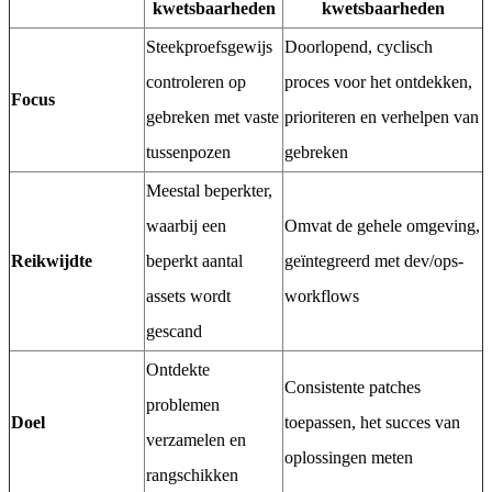
kwetsbaarheden
kwetsbaarheden
Steekproefsgewijs
Doorlopend, cyclisch
controleren op
proces voor het ontdekken,
Focus
gebreken met vaste
prioriteren en verhelpen van
tussenpozen
gebreken
Meestal beperkter,
waarbij een
Omvat de gehele omgeving,
Reikwijdte
beperkt aantal
geïntegreerd met dev/ops-
assets wordt
workflows
gescand
Ontdekte
Consistente patches
problemen
Doel
toepassen, het succes van
verzamelen en
oplossingen meten
rangschikken