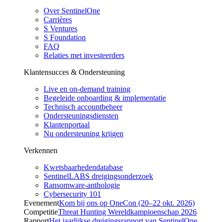
Over SentinelOne
Carrières
S Ventures
S Foundation
FAQ
Relaties met investeerders
Klantensucces & Ondersteuning
Live en on-demand training
Begeleide onboarding & implementatie
Technisch accountbeheer
Ondersteuningsdiensten
Klantenportaal
Nu ondersteuning krijgen
Verkennen
Kwetsbaarhedendatabase
SentinelLABS dreigingsonderzoek
Ransomware-anthologie
Cybersecurity 101
Evenement
Kom bij ons op OneCon (20–22 okt. 2026)
Competitie
Threat Hunting Wereldkampioenschap 2026
Rapport
Het jaarlijkse dreigingsrapport van SentinelOne