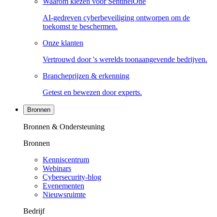
Waarom kiezen voor SentinelOne
AI-gedreven cyberbeveiliging ontworpen om de
toekomst te beschermen.
Onze klanten
Vertrouwd door 's werelds toonaangevende bedrijven.
Brancheprijzen & erkenning
Getest en bewezen door experts.
Bronnen
Bronnen & Ondersteuning
Bronnen
Kenniscentrum
Webinars
Cybersecurity-blog
Evenementen
Nieuwsruimte
Bedrijf