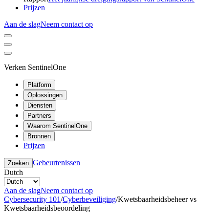
Prijzen
Aan de slag
Neem contact op
Verken SentinelOne
Platform
Oplossingen
Diensten
Partners
Waarom SentinelOne
Bronnen
Prijzen
Gebeurtenissen
Zoeken
Dutch
Aan de slag
Neem contact op
Cybersecurity 101
/
Cyberbeveiliging
/
Kwetsbaarheidsbeheer vs
Kwetsbaarheidsbeoordeling