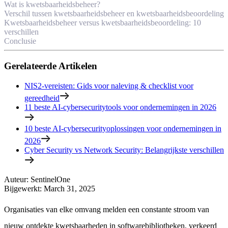
Wat is kwetsbaarheidsbeheer?
Verschil tussen kwetsbaarheidsbeheer en kwetsbaarheidsbeoordeling
Kwetsbaarheidsbeheer versus kwetsbaarheidsbeoordeling: 10
verschillen
Conclusie
Gerelateerde Artikelen
NIS2-vereisten: Gids voor naleving & checklist voor
gereedheid
11 beste AI-cybersecuritytools voor ondernemingen in 2026
10 beste AI-cybersecurityoplossingen voor ondernemingen in
2026
Cyber Security vs Network Security: Belangrijkste verschillen
Auteur
:
SentinelOne
Bijgewerkt
:
March 31, 2025
Organisaties van elke omvang melden een constante stroom van
nieuw ontdekte kwetsbaarheden in softwarebibliotheken, verkeerd