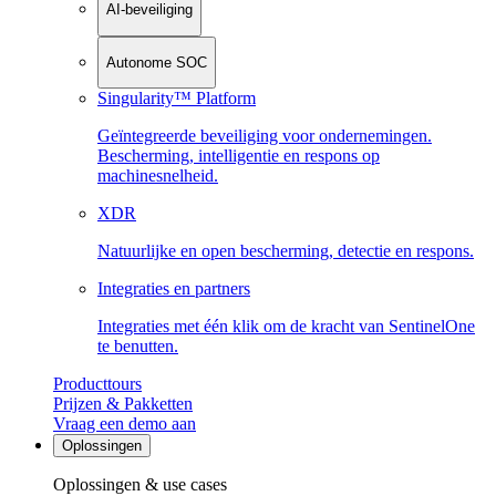
AI-beveiliging
Autonome SOC
Singularity™ Platform
Geïntegreerde beveiliging voor ondernemingen.
Bescherming, intelligentie en respons op
machinesnelheid.
XDR
Natuurlijke en open bescherming, detectie en respons.
Integraties en partners
Integraties met één klik om de kracht van SentinelOne
te benutten.
Producttours
Prijzen & Pakketten
Vraag een demo aan
Oplossingen
Oplossingen & use cases