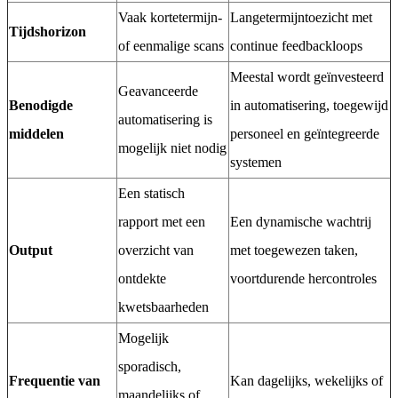
Vaak kortetermijn-
Langetermijntoezicht met
Tijdshorizon
of eenmalige scans
continue feedbackloops
Meestal wordt geïnvesteerd
Geavanceerde
Benodigde
in automatisering, toegewijd
automatisering is
middelen
personeel en geïntegreerde
mogelijk niet nodig
systemen
Een statisch
rapport met een
Een dynamische wachtrij
Output
overzicht van
met toegewezen taken,
ontdekte
voortdurende hercontroles
kwetsbaarheden
Mogelijk
sporadisch,
Frequentie van
Kan dagelijks, wekelijks of
maandelijks of