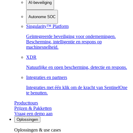
AI-beveiliging
Autonome SOC
Singularity™ Platform
Geïntegreerde beveiliging voor ondernemingen.
Bescherming, intelligentie en respons op
machinesnelheid.
XDR
Natuurlijke en open bescherming, detectie en respons.
Integraties en partners
Integraties met één klik om de kracht van SentinelOne
te benutten.
Producttours
Prijzen & Pakketten
Vraag een demo aan
Oplossingen
Oplossingen & use cases