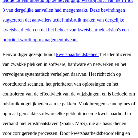
leidde tot een inbreuk op de beveiliging, waarbij 38% van hen 1 tot
3 van dergelijke aanvallen had meegemaakt. Deze bevindingen
suggereren dat aanvallers actief misbruik maken van dergelijke
kwetsbaarheden en dat het beheer van kwetsbaarheidsrisico's een
prioriteit wordt op managementniveau.
Eenvoudiger gezegd houdt
kwetsbaarheidsbeheer
het identificeren
van zwakke plekken in software, hardware en netwerken en het
vervolgens systematisch verhelpen daarvan. Het richt zich op
voortdurend scannen, het prioriteren van oplossingen en het
controleren van de effectiviteit van de wijzigingen, en is bedoeld om
misbruikmogelijkheden aan te pakken. Vaak brengen scanengines of
op maat gemaakte software elke geïdentificeerde kwetsbaarheid in
verband met ernstmaatstaven (zoals CVSS), die als basis dienen
voor corrigerende processen. Door kwetsbaarheidsbeoordeling en