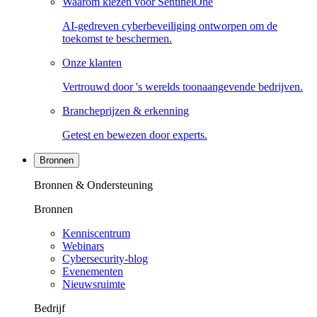
Waarom kiezen voor SentinelOne
AI-gedreven cyberbeveiliging ontworpen om de
toekomst te beschermen.
Onze klanten
Vertrouwd door 's werelds toonaangevende bedrijven.
Brancheprijzen & erkenning
Getest en bewezen door experts.
Bronnen
Bronnen & Ondersteuning
Bronnen
Kenniscentrum
Webinars
Cybersecurity-blog
Evenementen
Nieuwsruimte
Bedrijf