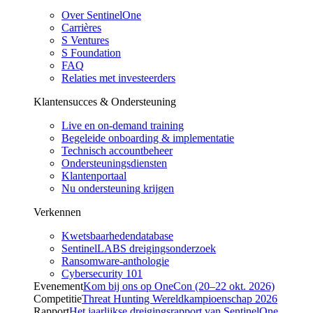
Over SentinelOne
Carrières
S Ventures
S Foundation
FAQ
Relaties met investeerders
Klantensucces & Ondersteuning
Live en on-demand training
Begeleide onboarding & implementatie
Technisch accountbeheer
Ondersteuningsdiensten
Klantenportaal
Nu ondersteuning krijgen
Verkennen
Kwetsbaarhedendatabase
SentinelLABS dreigingsonderzoek
Ransomware-anthologie
Cybersecurity 101
Evenement
Kom bij ons op OneCon (20–22 okt. 2026)
Competitie
Threat Hunting Wereldkampioenschap 2026
Rapport
Het jaarlijkse dreigingsrapport van SentinelOne