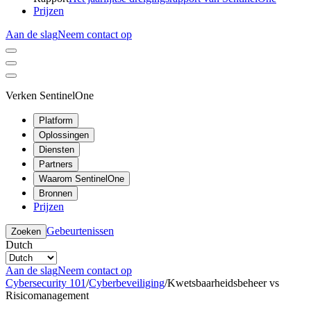
Prijzen
Aan de slag
Neem contact op
Verken SentinelOne
Platform
Oplossingen
Diensten
Partners
Waarom SentinelOne
Bronnen
Prijzen
Gebeurtenissen
Zoeken
Dutch
Aan de slag
Neem contact op
Cybersecurity 101
/
Cyberbeveiliging
/
Kwetsbaarheidsbeheer vs
Risicomanagement