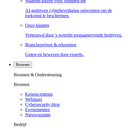
Waarom kiezen voor SentinelOne
AI-gedreven cyberbeveiliging ontworpen om de
toekomst te beschermen.
Onze klanten
Vertrouwd door 's werelds toonaangevende bedrijven.
Brancheprijzen & erkenning
Getest en bewezen door experts.
Bronnen
Bronnen & Ondersteuning
Bronnen
Kenniscentrum
Webinars
Cybersecurity-blog
Evenementen
Nieuwsruimte
Bedrijf