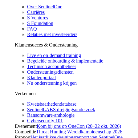
Over SentinelOne
Carrières
S Ventures
S Foundation
FAQ
Relaties met investeerders
Klantensucces & Ondersteuning
Live en on-demand training
Begeleide onboarding & implementatie
Technisch accountbeheer
Ondersteuningsdiensten
Klantenportaal
Nu ondersteuning krijgen
Verkennen
Kwetsbaarhedendatabase
SentinelLABS dreigingsonderzoek
Ransomware-anthologie
Cybersecurity 101
Evenement
Kom bij ons op OneCon (20–22 okt. 2026)
Competitie
Threat Hunting Wereldkampioenschap 2026
Rapport
Het jaarlijkse dreigingsrapport van SentinelOne