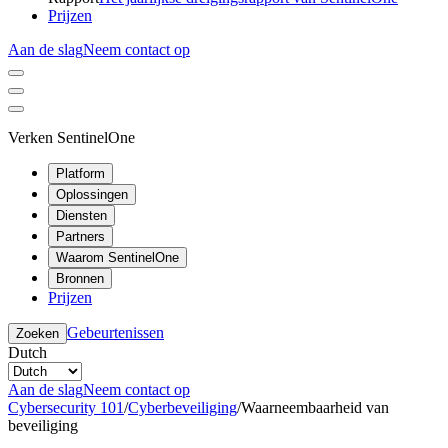
Prijzen
Aan de slag
Neem contact op
Verken SentinelOne
Platform
Oplossingen
Diensten
Partners
Waarom SentinelOne
Bronnen
Prijzen
Gebeurtenissen
Zoeken
Dutch
Aan de slag
Neem contact op
Cybersecurity 101
/
Cyberbeveiliging
/
Waarneembaarheid van
beveiliging