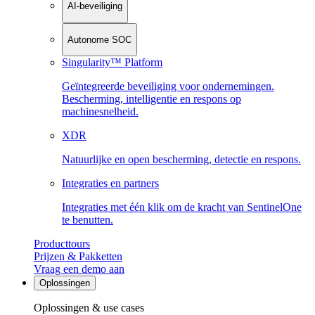
AI-beveiliging
Autonome SOC
Singularity™ Platform
Geïntegreerde beveiliging voor ondernemingen.
Bescherming, intelligentie en respons op
machinesnelheid.
XDR
Natuurlijke en open bescherming, detectie en respons.
Integraties en partners
Integraties met één klik om de kracht van SentinelOne
te benutten.
Producttours
Prijzen & Pakketten
Vraag een demo aan
Oplossingen
Oplossingen & use cases