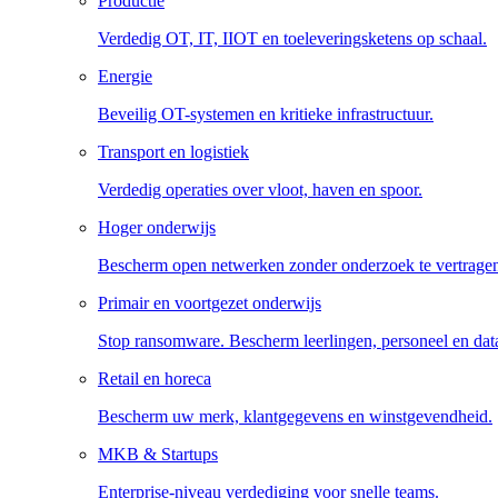
Productie
Verdedig OT, IT, IIOT en toeleveringsketens op schaal.
Energie
Beveilig OT-systemen en kritieke infrastructuur.
Transport en logistiek
Verdedig operaties over vloot, haven en spoor.
Hoger onderwijs
Bescherm open netwerken zonder onderzoek te vertrage
Primair en voortgezet onderwijs
Stop ransomware. Bescherm leerlingen, personeel en dat
Retail en horeca
Bescherm uw merk, klantgegevens en winstgevendheid.
MKB & Startups
Enterprise-niveau verdediging voor snelle teams.