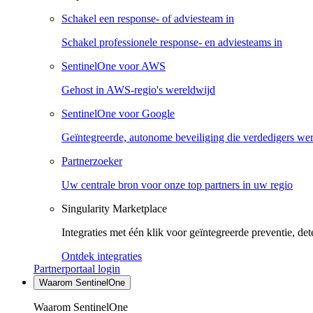
Schakel een response- of adviesteam in
Schakel professionele response- en adviesteams in
SentinelOne voor AWS
Gehost in AWS-regio's wereldwijd
SentinelOne voor Google
Geïntegreerde, autonome beveiliging die verdedigers we
Partnerzoeker
Uw centrale bron voor onze top partners in uw regio
Singularity Marketplace
Integraties met één klik voor geïntegreerde preventie, det
Ontdek integraties
Partnerportaal login
Waarom SentinelOne
Waarom SentinelOne