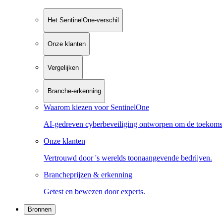
Het SentinelOne-verschil
Onze klanten
Vergelijken
Branche-erkenning
Waarom kiezen voor SentinelOne
AI-gedreven cyberbeveiliging ontworpen om de toekoms
Onze klanten
Vertrouwd door 's werelds toonaangevende bedrijven.
Brancheprijzen & erkenning
Getest en bewezen door experts.
Bronnen