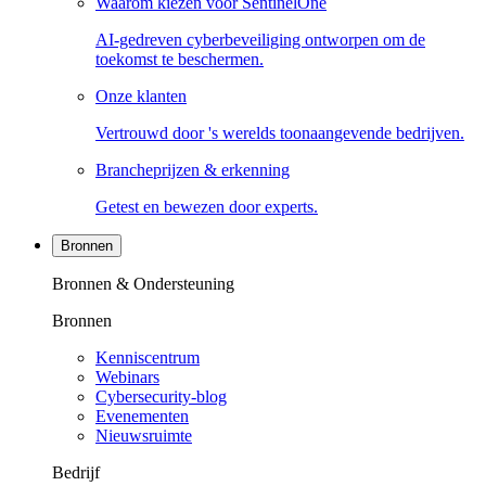
Waarom kiezen voor SentinelOne
AI-gedreven cyberbeveiliging ontworpen om de
toekomst te beschermen.
Onze klanten
Vertrouwd door 's werelds toonaangevende bedrijven.
Brancheprijzen & erkenning
Getest en bewezen door experts.
Bronnen
Bronnen & Ondersteuning
Bronnen
Kenniscentrum
Webinars
Cybersecurity-blog
Evenementen
Nieuwsruimte
Bedrijf