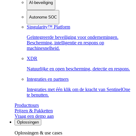
AI-beveiliging
Autonome SOC
Singularity™ Platform
Geïntegreerde beveiliging voor ondernemingen.
Bescherming, intelligentie en respons op
machinesnelheid.
XDR
Natuurlijke en open bescherming, detectie en respons.
Integraties en partners
Integraties met één klik om de kracht van SentinelOne
te benutten.
Producttours
Prijzen & Pakketten
Vraag een demo aan
Oplossingen
Oplossingen & use cases