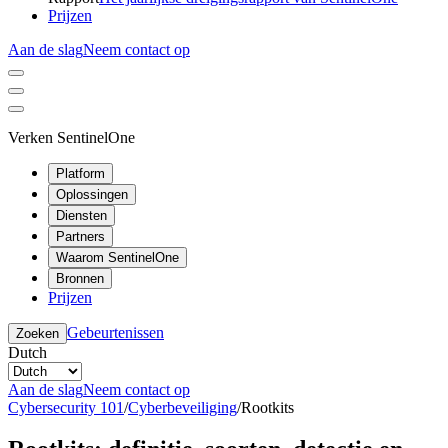
Prijzen
Aan de slag
Neem contact op
Verken SentinelOne
Platform
Oplossingen
Diensten
Partners
Waarom SentinelOne
Bronnen
Prijzen
Gebeurtenissen
Zoeken
Dutch
Aan de slag
Neem contact op
Cybersecurity 101
/
Cyberbeveiliging
/
Rootkits