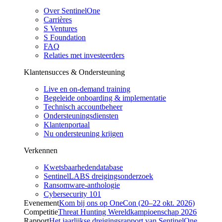
Over SentinelOne
Carrières
S Ventures
S Foundation
FAQ
Relaties met investeerders
Klantensucces & Ondersteuning
Live en on-demand training
Begeleide onboarding & implementatie
Technisch accountbeheer
Ondersteuningsdiensten
Klantenportaal
Nu ondersteuning krijgen
Verkennen
Kwetsbaarhedendatabase
SentinelLABS dreigingsonderzoek
Ransomware-anthologie
Cybersecurity 101
Evenement
Kom bij ons op OneCon (20–22 okt. 2026)
Competitie
Threat Hunting Wereldkampioenschap 2026
Rapport
Het jaarlijkse dreigingsrapport van SentinelOne