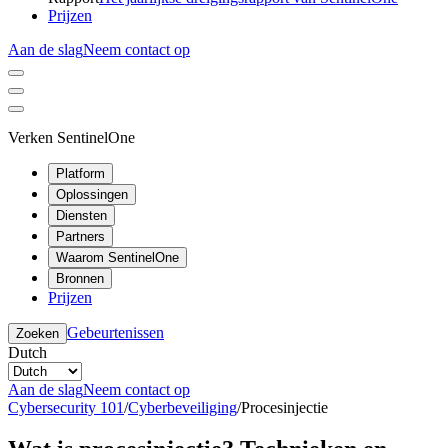
Prijzen
Aan de slag
Neem contact op
Verken SentinelOne
Platform
Oplossingen
Diensten
Partners
Waarom SentinelOne
Bronnen
Prijzen
Gebeurtenissen
Zoeken
Dutch
Aan de slag
Neem contact op
Cybersecurity 101
/
Cyberbeveiliging
/
Procesinjectie