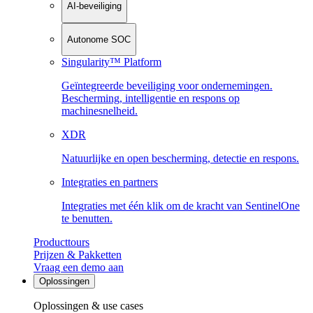
AI-beveiliging
Autonome SOC
Singularity™ Platform
Geïntegreerde beveiliging voor ondernemingen.
Bescherming, intelligentie en respons op
machinesnelheid.
XDR
Natuurlijke en open bescherming, detectie en respons.
Integraties en partners
Integraties met één klik om de kracht van SentinelOne
te benutten.
Producttours
Prijzen & Pakketten
Vraag een demo aan
Oplossingen
Oplossingen & use cases