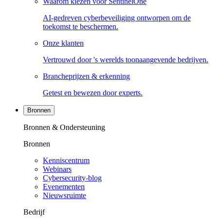
Waarom kiezen voor SentinelOne
AI-gedreven cyberbeveiliging ontworpen om de
toekomst te beschermen.
Onze klanten
Vertrouwd door 's werelds toonaangevende bedrijven.
Brancheprijzen & erkenning
Getest en bewezen door experts.
Bronnen
Bronnen & Ondersteuning
Bronnen
Kenniscentrum
Webinars
Cybersecurity-blog
Evenementen
Nieuwsruimte
Bedrijf