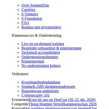
Over SentinelOne
Carrières
S Ventures
S Foundation
FAQ
Relaties met investeerders
Klantensucces & Ondersteuning
Live en on-demand training
Begeleide onboarding & implementatie
Technisch accountbeheer
Ondersteuningsdiensten
Klantenportaal
Nu ondersteuning krijgen
Verkennen
Kwetsbaarhedendatabase
SentinelLABS dreigingsonderzoek
Ransomware-anthologie
Cybersecurity 101
Evenement
Kom bij ons op OneCon (20–22 okt. 2026)
Competitie
Threat Hunting Wereldkampioenschap 2026
Rapport
Het jaarlijkse dreigingsrapport van SentinelOne