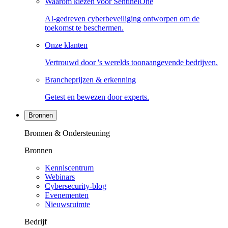
Waarom kiezen voor SentinelOne
AI-gedreven cyberbeveiliging ontworpen om de
toekomst te beschermen.
Onze klanten
Vertrouwd door 's werelds toonaangevende bedrijven.
Brancheprijzen & erkenning
Getest en bewezen door experts.
Bronnen
Bronnen & Ondersteuning
Bronnen
Kenniscentrum
Webinars
Cybersecurity-blog
Evenementen
Nieuwsruimte
Bedrijf