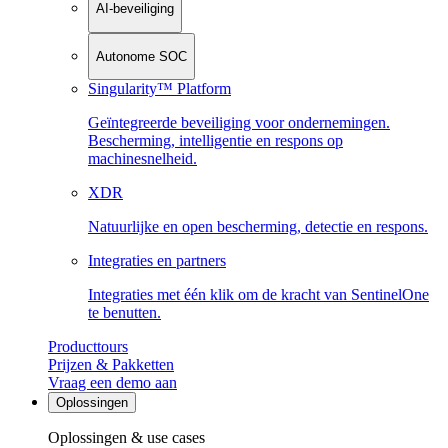
AI-beveiliging
Autonome SOC
Singularity™ Platform
Geïntegreerde beveiliging voor ondernemingen.
Bescherming, intelligentie en respons op
machinesnelheid.
XDR
Natuurlijke en open bescherming, detectie en respons.
Integraties en partners
Integraties met één klik om de kracht van SentinelOne
te benutten.
Producttours
Prijzen & Pakketten
Vraag een demo aan
Oplossingen
Oplossingen & use cases