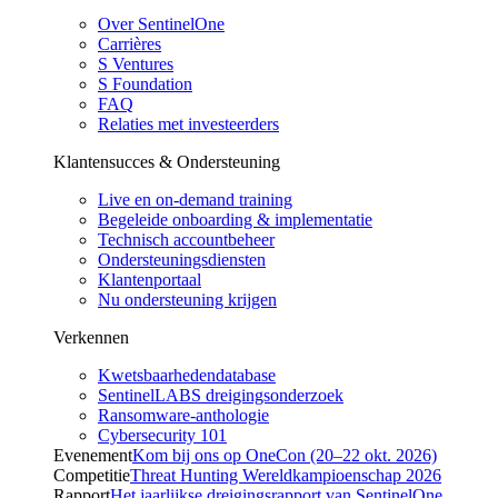
Over SentinelOne
Carrières
S Ventures
S Foundation
FAQ
Relaties met investeerders
Klantensucces & Ondersteuning
Live en on-demand training
Begeleide onboarding & implementatie
Technisch accountbeheer
Ondersteuningsdiensten
Klantenportaal
Nu ondersteuning krijgen
Verkennen
Kwetsbaarhedendatabase
SentinelLABS dreigingsonderzoek
Ransomware-anthologie
Cybersecurity 101
Evenement
Kom bij ons op OneCon (20–22 okt. 2026)
Competitie
Threat Hunting Wereldkampioenschap 2026
Rapport
Het jaarlijkse dreigingsrapport van SentinelOne