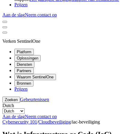
Prijzen
Aan de slag
Neem contact op
Verken SentinelOne
Platform
Oplossingen
Diensten
Partners
Waarom SentinelOne
Bronnen
Prijzen
Gebeurtenissen
Zoeken
Dutch
Aan de slag
Neem contact op
Cybersecurity 101
/
Cloudbeveiliging
/
iac-beveiliging