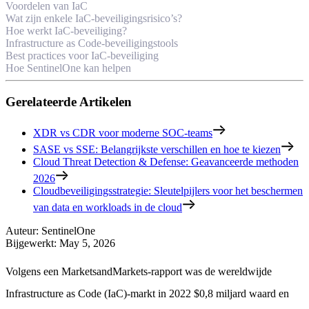
Voordelen van IaC
Wat zijn enkele IaC-beveiligingsrisico’s?
Hoe werkt IaC-beveiliging?
Infrastructure as Code-beveiligingstools
Best practices voor IaC-beveiliging
Hoe SentinelOne kan helpen
Gerelateerde Artikelen
XDR vs CDR voor moderne SOC-teams
SASE vs SSE: Belangrijkste verschillen en hoe te kiezen
Cloud Threat Detection & Defense: Geavanceerde methoden
2026
Cloudbeveiligingsstrategie: Sleutelpijlers voor het beschermen
van data en workloads in de cloud
Auteur
:
SentinelOne
Bijgewerkt
:
May 5, 2026
Volgens een MarketsandMarkets-rapport was de wereldwijde
Infrastructure as Code (IaC)-markt in 2022 $0,8 miljard waard en