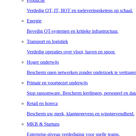
Productie
Verdedig OT, IT, IIOT en toeleveringsketens op schaal.
Energie
Beveilig OT-systemen en kritieke infrastructuur.
Transport en logistiek
Verdedig operaties over vloot, haven en spoor.
Hoger onderwijs
Bescherm open netwerken zonder onderzoek te vertrage
Primair en voortgezet onderwijs
Stop ransomware. Bescherm leerlingen, personeel en dat
Retail en horeca
Bescherm uw merk, klantgegevens en winstgevendheid.
MKB & Startups
Enterprise-niveau verdediging voor snelle teams.