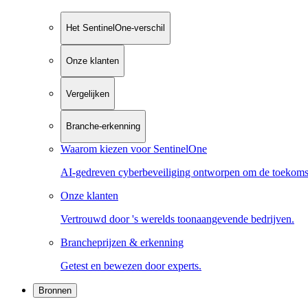
Het SentinelOne-verschil
Onze klanten
Vergelijken
Branche-erkenning
Waarom kiezen voor SentinelOne
AI-gedreven cyberbeveiliging ontworpen om de toekoms
Onze klanten
Vertrouwd door 's werelds toonaangevende bedrijven.
Brancheprijzen & erkenning
Getest en bewezen door experts.
Bronnen