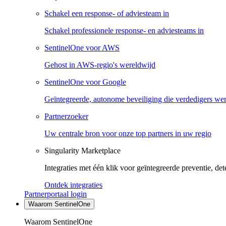
Schakel een response- of adviesteam in
Schakel professionele response- en adviesteams in
SentinelOne voor AWS
Gehost in AWS-regio's wereldwijd
SentinelOne voor Google
Geïntegreerde, autonome beveiliging die verdedigers we
Partnerzoeker
Uw centrale bron voor onze top partners in uw regio
Singularity Marketplace
Integraties met één klik voor geïntegreerde preventie, det
Ontdek integraties
Partnerportaal login
Waarom SentinelOne
Waarom SentinelOne