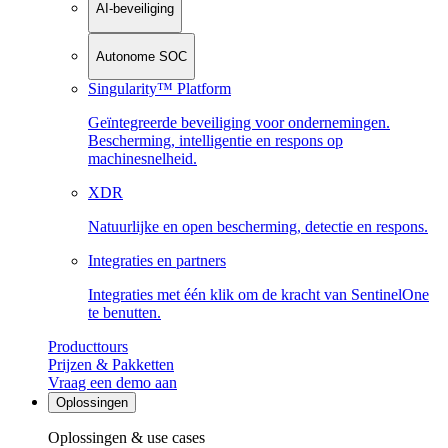
AI-beveiliging
Autonome SOC
Singularity™ Platform
Geïntegreerde beveiliging voor ondernemingen.
Bescherming, intelligentie en respons op
machinesnelheid.
XDR
Natuurlijke en open bescherming, detectie en respons.
Integraties en partners
Integraties met één klik om de kracht van SentinelOne
te benutten.
Producttours
Prijzen & Pakketten
Vraag een demo aan
Oplossingen
Oplossingen & use cases