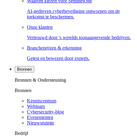
Waarom kiezen voor SentinelOne
AI-gedreven cyberbeveiliging ontworpen om de
toekomst te beschermen.
Onze klanten
Vertrouwd door 's werelds toonaangevende bedrijven.
Brancheprijzen & erkenning
Getest en bewezen door experts.
Bronnen
Bronnen & Ondersteuning
Bronnen
Kenniscentrum
Webinars
Cybersecurity-blog
Evenementen
Nieuwsruimte
Bedrijf