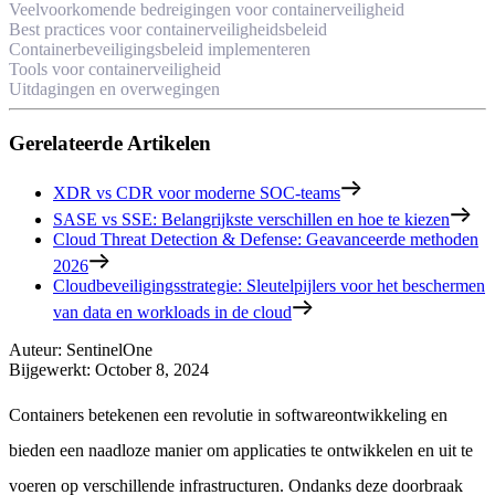
Veelvoorkomende bedreigingen voor containerveiligheid
Best practices voor containerveiligheidsbeleid
Containerbeveiligingsbeleid implementeren
Tools voor containerveiligheid
Uitdagingen en overwegingen
Gerelateerde Artikelen
XDR vs CDR voor moderne SOC-teams
SASE vs SSE: Belangrijkste verschillen en hoe te kiezen
Cloud Threat Detection & Defense: Geavanceerde methoden
2026
Cloudbeveiligingsstrategie: Sleutelpijlers voor het beschermen
van data en workloads in de cloud
Auteur
:
SentinelOne
Bijgewerkt
:
October 8, 2024
Containers betekenen een revolutie in softwareontwikkeling en
bieden een naadloze manier om applicaties te ontwikkelen en uit te
voeren op verschillende infrastructuren. Ondanks deze doorbraak