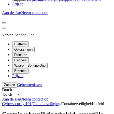
Prijzen
Aan de slag
Neem contact op
Verken SentinelOne
Platform
Oplossingen
Diensten
Partners
Waarom SentinelOne
Bronnen
Prijzen
Gebeurtenissen
Zoeken
Dutch
Aan de slag
Neem contact op
Cybersecurity 101
/
Cloudbeveiliging
/
Containerveiligheidsbeleid