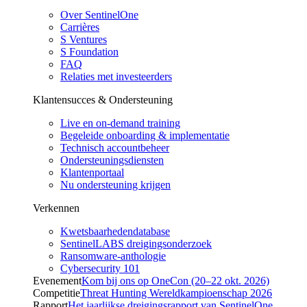
Over SentinelOne
Carrières
S Ventures
S Foundation
FAQ
Relaties met investeerders
Klantensucces & Ondersteuning
Live en on-demand training
Begeleide onboarding & implementatie
Technisch accountbeheer
Ondersteuningsdiensten
Klantenportaal
Nu ondersteuning krijgen
Verkennen
Kwetsbaarhedendatabase
SentinelLABS dreigingsonderzoek
Ransomware-anthologie
Cybersecurity 101
Evenement
Kom bij ons op OneCon (20–22 okt. 2026)
Competitie
Threat Hunting Wereldkampioenschap 2026
Rapport
Het jaarlijkse dreigingsrapport van SentinelOne