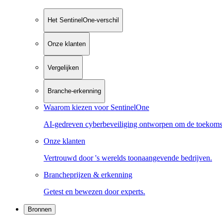
Het SentinelOne-verschil
Onze klanten
Vergelijken
Branche-erkenning
Waarom kiezen voor SentinelOne
AI-gedreven cyberbeveiliging ontworpen om de toekoms
Onze klanten
Vertrouwd door 's werelds toonaangevende bedrijven.
Brancheprijzen & erkenning
Getest en bewezen door experts.
Bronnen