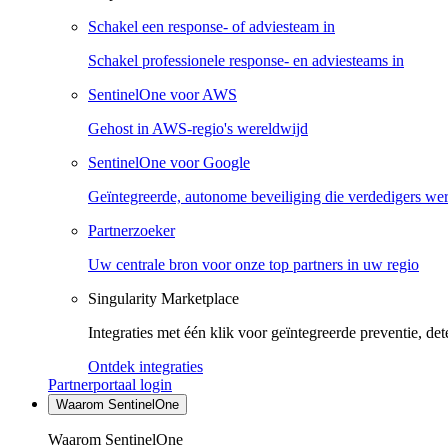
Schakel een response- of adviesteam in
Schakel professionele response- en adviesteams in
SentinelOne voor AWS
Gehost in AWS-regio's wereldwijd
SentinelOne voor Google
Geïntegreerde, autonome beveiliging die verdedigers we
Partnerzoeker
Uw centrale bron voor onze top partners in uw regio
Singularity Marketplace
Integraties met één klik voor geïntegreerde preventie, det
Ontdek integraties
Partnerportaal login
Waarom SentinelOne
Waarom SentinelOne