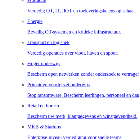
Productie
Verdedig OT, IT, IIOT en toeleveringsketens op schaal.
Energie
Beveilig OT-systemen en kritieke infrastructuur.
Transport en logistiek
Verdedig operaties over vloot, haven en spoor.
Hoger onderwijs
Bescherm open netwerken zonder onderzoek te vertrage
Primair en voortgezet onderwijs
Stop ransomware. Bescherm leerlingen, personeel en dat
Retail en horeca
Bescherm uw merk, klantgegevens en winstgevendheid.
MKB & Startups
Enterprise-niveau verdediging voor snelle teams.