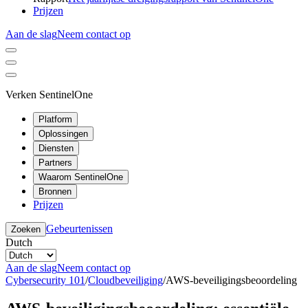
Prijzen
Aan de slag
Neem contact op
Verken SentinelOne
Platform
Oplossingen
Diensten
Partners
Waarom SentinelOne
Bronnen
Prijzen
Gebeurtenissen
Zoeken
Dutch
Aan de slag
Neem contact op
Cybersecurity 101
/
Cloudbeveiliging
/
AWS-beveiligingsbeoordeling