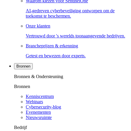
Waarom kiezen voor SentinelOne
AI-gedreven cyberbeveiliging ontworpen om de
toekomst te beschermen.
Onze klanten
Vertrouwd door 's werelds toonaangevende bedrijven.
Brancheprijzen & erkenning
Getest en bewezen door experts.
Bronnen
Bronnen & Ondersteuning
Bronnen
Kenniscentrum
Webinars
Cybersecurity-blog
Evenementen
Nieuwsruimte
Bedrijf