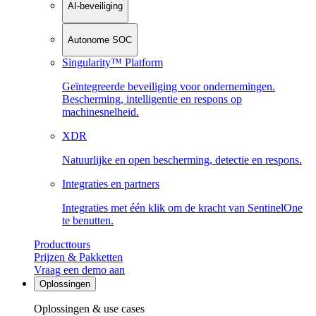
AI-beveiliging
Autonome SOC
Singularity™ Platform
Geïntegreerde beveiliging voor ondernemingen.
Bescherming, intelligentie en respons op
machinesnelheid.
XDR
Natuurlijke en open bescherming, detectie en respons.
Integraties en partners
Integraties met één klik om de kracht van SentinelOne
te benutten.
Producttours
Prijzen & Pakketten
Vraag een demo aan
Oplossingen
Oplossingen & use cases