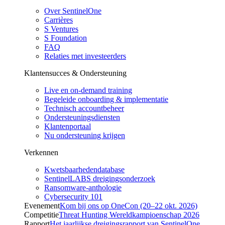
Over SentinelOne
Carrières
S Ventures
S Foundation
FAQ
Relaties met investeerders
Klantensucces & Ondersteuning
Live en on-demand training
Begeleide onboarding & implementatie
Technisch accountbeheer
Ondersteuningsdiensten
Klantenportaal
Nu ondersteuning krijgen
Verkennen
Kwetsbaarhedendatabase
SentinelLABS dreigingsonderzoek
Ransomware-anthologie
Cybersecurity 101
Evenement
Kom bij ons op OneCon (20–22 okt. 2026)
Competitie
Threat Hunting Wereldkampioenschap 2026
Rapport
Het jaarlijkse dreigingsrapport van SentinelOne