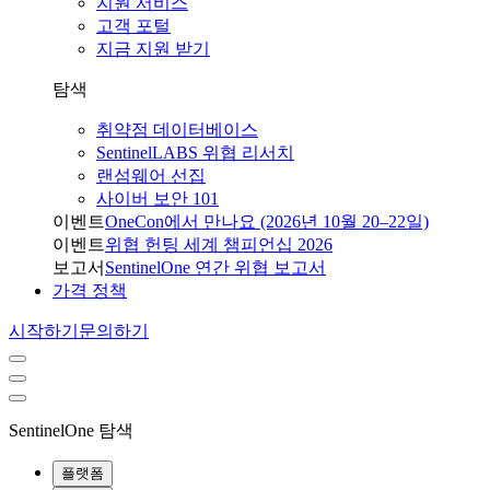
지원 서비스
고객 포털
지금 지원 받기
탐색
취약점 데이터베이스
SentinelLABS 위협 리서치
랜섬웨어 선집
사이버 보안 101
이벤트
OneCon에서 만나요 (2026년 10월 20–22일)
이벤트
위협 헌팅 세계 챔피언십 2026
보고서
SentinelOne 연간 위협 보고서
가격 정책
시작하기
문의하기
SentinelOne 탐색
플랫폼