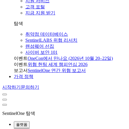
지원 서비스
고객 포털
지금 지원 받기
탐색
취약점 데이터베이스
SentinelLABS 위협 리서치
랜섬웨어 선집
사이버 보안 101
이벤트
OneCon에서 만나요 (2026년 10월 20–22일)
이벤트
위협 헌팅 세계 챔피언십 2026
보고서
SentinelOne 연간 위협 보고서
가격 정책
시작하기
문의하기
SentinelOne 탐색
플랫폼