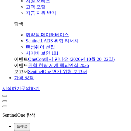
지원 서비스
고객 포털
지금 지원 받기
탐색
취약점 데이터베이스
SentinelLABS 위협 리서치
랜섬웨어 선집
사이버 보안 101
이벤트
OneCon에서 만나요 (2026년 10월 20–22일)
이벤트
위협 헌팅 세계 챔피언십 2026
보고서
SentinelOne 연간 위협 보고서
가격 정책
시작하기
문의하기
SentinelOne 탐색
플랫폼