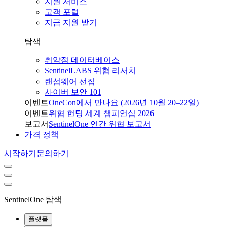
지원 서비스
고객 포털
지금 지원 받기
탐색
취약점 데이터베이스
SentinelLABS 위협 리서치
랜섬웨어 선집
사이버 보안 101
이벤트
OneCon에서 만나요 (2026년 10월 20–22일)
이벤트
위협 헌팅 세계 챔피언십 2026
보고서
SentinelOne 연간 위협 보고서
가격 정책
시작하기
문의하기
SentinelOne 탐색
플랫폼