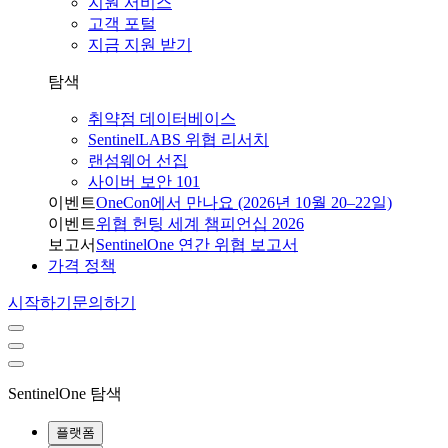
지원 서비스
고객 포털
지금 지원 받기
탐색
취약점 데이터베이스
SentinelLABS 위협 리서치
랜섬웨어 선집
사이버 보안 101
이벤트
OneCon에서 만나요 (2026년 10월 20–22일)
이벤트
위협 헌팅 세계 챔피언십 2026
보고서
SentinelOne 연간 위협 보고서
가격 정책
시작하기
문의하기
SentinelOne 탐색
플랫폼