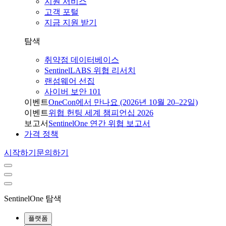
지원 서비스
고객 포털
지금 지원 받기
탐색
취약점 데이터베이스
SentinelLABS 위협 리서치
랜섬웨어 선집
사이버 보안 101
이벤트
OneCon에서 만나요 (2026년 10월 20–22일)
이벤트
위협 헌팅 세계 챔피언십 2026
보고서
SentinelOne 연간 위협 보고서
가격 정책
시작하기
문의하기
SentinelOne 탐색
플랫폼