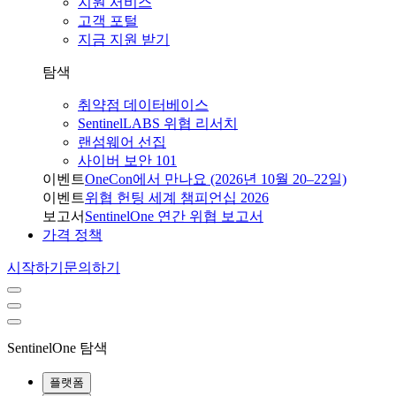
지원 서비스
고객 포털
지금 지원 받기
탐색
취약점 데이터베이스
SentinelLABS 위협 리서치
랜섬웨어 선집
사이버 보안 101
이벤트
OneCon에서 만나요 (2026년 10월 20–22일)
이벤트
위협 헌팅 세계 챔피언십 2026
보고서
SentinelOne 연간 위협 보고서
가격 정책
시작하기
문의하기
SentinelOne 탐색
플랫폼