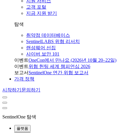
지원 서비스
고객 포털
지금 지원 받기
탐색
취약점 데이터베이스
SentinelLABS 위협 리서치
랜섬웨어 선집
사이버 보안 101
이벤트
OneCon에서 만나요 (2026년 10월 20–22일)
이벤트
위협 헌팅 세계 챔피언십 2026
보고서
SentinelOne 연간 위협 보고서
가격 정책
시작하기
문의하기
SentinelOne 탐색
플랫폼