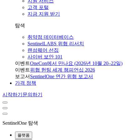
지원 서비스
고객 포털
지금 지원 받기
탐색
취약점 데이터베이스
SentinelLABS 위협 리서치
랜섬웨어 선집
사이버 보안 101
이벤트
OneCon에서 만나요 (2026년 10월 20–22일)
이벤트
위협 헌팅 세계 챔피언십 2026
보고서
SentinelOne 연간 위협 보고서
가격 정책
시작하기
문의하기
SentinelOne 탐색
플랫폼