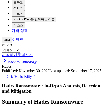
솔루션
서비스
파트너
SentinelOne을 선택하는 이유
리소스
가격 정책
이벤트
검색
한국어
시작하기
문의하기
Back to Anthology
Hades
Published:
November 30, 2022
Last updated:
September 17, 2025
Grief
Hello Kitty
Hades Ransomware: In-Depth Analysis, Detection,
and Mitigation
Summary of Hades Ransomware