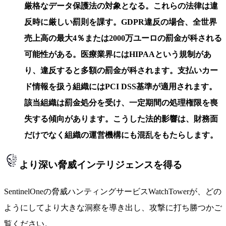
厳格なデータ保護法の対象となる。これらの法律は違
反時に厳しい罰則を課す。GDPR違反の場合、全世界
売上高の最大4％または2000万ユーロの罰金が科される
可能性がある。医療業界にはHIPAAという規制があ
り、違反すると多額の罰金が科されます。支払いカー
ド情報を扱う組織にはPCI DSS基準が適用されます。
該当組織は罰金処分を受け、一定期間の処理権限を喪
失する傾向があります。こうした法的影響は、財務面
だけでなく組織の運営機構にも混乱をもたらします。
より深い脅威インテリジェンスを得る
SentinelOneの脅威ハンティングサービスWatchTowerが、どの
ようにしてより大きな洞察を導き出し、攻撃に打ち勝つかご
覧ください。