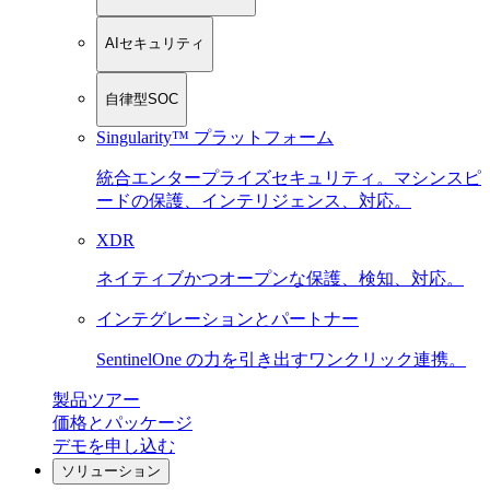
AIセキュリティ
自律型SOC
Singularity™ プラットフォーム
統合エンタープライズセキュリティ。マシンスピ
ードの保護、インテリジェンス、対応。
XDR
ネイティブかつオープンな保護、検知、対応。
インテグレーションとパートナー
SentinelOne の力を引き出すワンクリック連携。
製品ツアー
価格とパッケージ
デモを申し込む
ソリューション