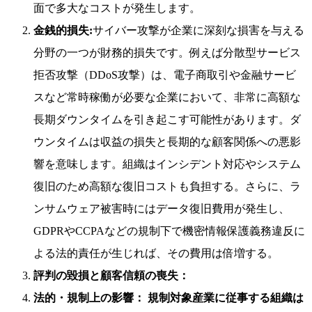
面で多大なコストが発生します。
金銭的損失:
サイバー攻撃が企業に深刻な損害を与える
分野の一つが財務的損失です。例えば分散型サービス
拒否攻撃（DDoS攻撃）は、電子商取引や金融サービ
スなど常時稼働が必要な企業において、非常に高額な
長期ダウンタイムを引き起こす可能性があります。ダ
ウンタイムは収益の損失と長期的な顧客関係への悪影
響を意味します。組織はインシデント対応やシステム
復旧のため高額な復旧コストも負担する。さらに、ラ
ンサムウェア被害時にはデータ復旧費用が発生し、
GDPRやCCPAなどの規制下で機密情報保護義務違反に
よる法的責任が生じれば、その費用は倍増する。
評判の毀損と顧客信頼の喪失：
法的・規制上の影響：
規制対象産業に従事する組織は