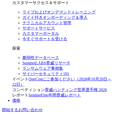
カスタマーサクセス＆サポート
ライブおよびオンデマンドトレーニング
ガイド付きオンボーディング＆導入
テクニカルアカウント管理
サポートサービス
カスタマーポータル
今すぐサポートを受ける
探索
脆弱性データベース
SentinelLABS脅威リサーチ
ランサムウェア事例集
サイバーセキュリティ101
イベント
OneConにご参加ください（2026年10月20日～
22日）
コンペティション
脅威ハンティング世界選手権 2026
レポート
SentinelOne年間脅威レポート
価格
開始する
お問い合わせ