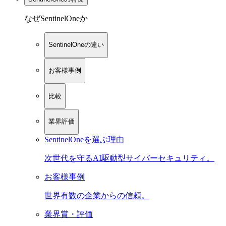
なぜSentinelOneか
SentinelOneの違い
お客様事例
比較
業界評価
SentinelOneを選ぶ理由
次世代を守るAI駆動型サイバーセキュリティ。
お客様事例
世界有数の企業からの信頼。
業界賞・評価