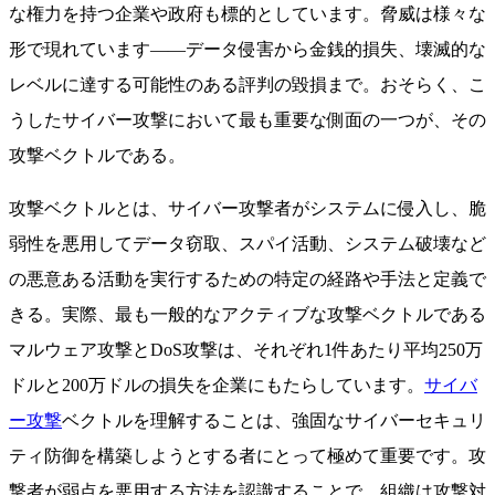
な権力を持つ企業や政府も標的としています。脅威は様々な
形で現れています——データ侵害から金銭的損失、壊滅的な
レベルに達する可能性のある評判の毀損まで。おそらく、こ
うしたサイバー攻撃において最も重要な側面の一つが、その
攻撃ベクトルである。
攻撃ベクトルとは、サイバー攻撃者がシステムに侵入し、脆
弱性を悪用してデータ窃取、スパイ活動、システム破壊など
の悪意ある活動を実行するための特定の経路や手法と定義で
きる。実際、最も一般的なアクティブな攻撃ベクトルである
マルウェア攻撃とDoS攻撃は、それぞれ1件あたり平均250万
ドルと200万ドルの損失を企業にもたらしています。
サイバ
ー攻撃
ベクトルを理解することは、強固なサイバーセキュリ
ティ防御を構築しようとする者にとって極めて重要です。攻
撃者が弱点を悪用する方法を認識することで、組織は攻撃対