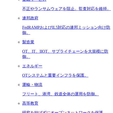
不正やランサムウェアを阻止。監査対応を維持。
連邦政府
FedRAMPおよびIL5対応の連邦ミッション向け防
御。
製造業
OT、IT、IIOT、サプライチェーンを大規模に防
御。
エネルギー
OTシステムと重要インフラを保護。
運輸・物流
フリート、港湾、鉄道全体の運用を防御。
高等教育
研究を妨げずにオープンネットワークを保護。