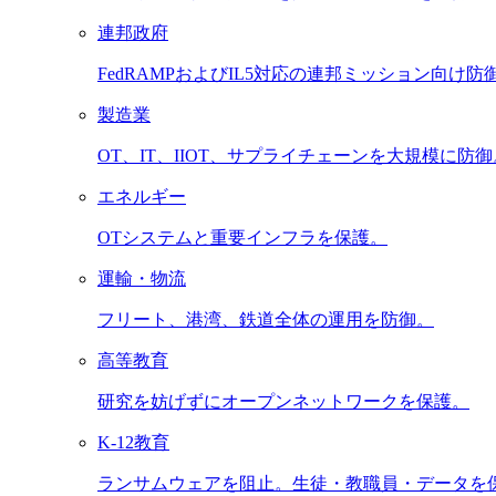
連邦政府
FedRAMPおよびIL5対応の連邦ミッション向け防
製造業
OT、IT、IIOT、サプライチェーンを大規模に防御
エネルギー
OTシステムと重要インフラを保護。
運輸・物流
フリート、港湾、鉄道全体の運用を防御。
高等教育
研究を妨げずにオープンネットワークを保護。
K-12教育
ランサムウェアを阻止。生徒・教職員・データを