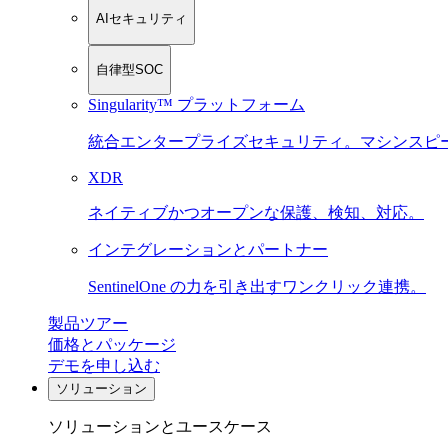
AIセキュリティ
自律型SOC
Singularity™ プラットフォーム
統合エンタープライズセキュリティ。マシンスピ
XDR
ネイティブかつオープンな保護、検知、対応。
インテグレーションとパートナー
SentinelOne の力を引き出すワンクリック連携。
製品ツアー
価格とパッケージ
デモを申し込む
ソリューション
ソリューションとユースケース