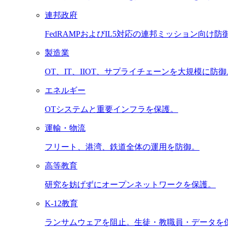
連邦政府
FedRAMPおよびIL5対応の連邦ミッション向け防
製造業
OT、IT、IIOT、サプライチェーンを大規模に防御
エネルギー
OTシステムと重要インフラを保護。
運輸・物流
フリート、港湾、鉄道全体の運用を防御。
高等教育
研究を妨げずにオープンネットワークを保護。
K-12教育
ランサムウェアを阻止。生徒・教職員・データを