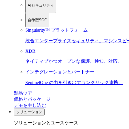
AIセキュリティ
自律型SOC
Singularity™ プラットフォーム
統合エンタープライズセキュリティ。マシンスピ
XDR
ネイティブかつオープンな保護、検知、対応。
インテグレーションとパートナー
SentinelOne の力を引き出すワンクリック連携。
製品ツアー
価格とパッケージ
デモを申し込む
ソリューション
ソリューションとユースケース