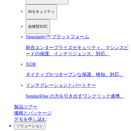
AIセキュリティ
自律型SOC
Singularity™ プラットフォーム
統合エンタープライズセキュリティ。マシンスピ
ードの保護、インテリジェンス、対応。
XDR
ネイティブかつオープンな保護、検知、対応。
インテグレーションとパートナー
SentinelOne の力を引き出すワンクリック連携。
製品ツアー
価格とパッケージ
デモを申し込む
ソリューション