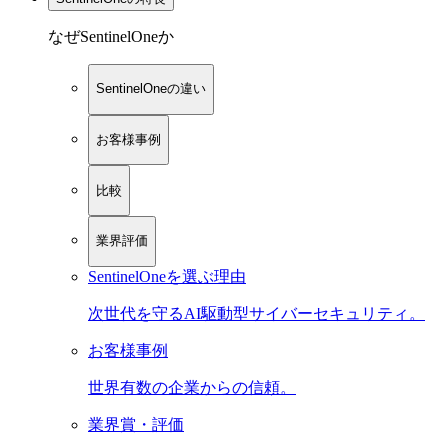
なぜSentinelOneか
SentinelOneの違い
お客様事例
比較
業界評価
SentinelOneを選ぶ理由
次世代を守るAI駆動型サイバーセキュリティ。
お客様事例
世界有数の企業からの信頼。
業界賞・評価