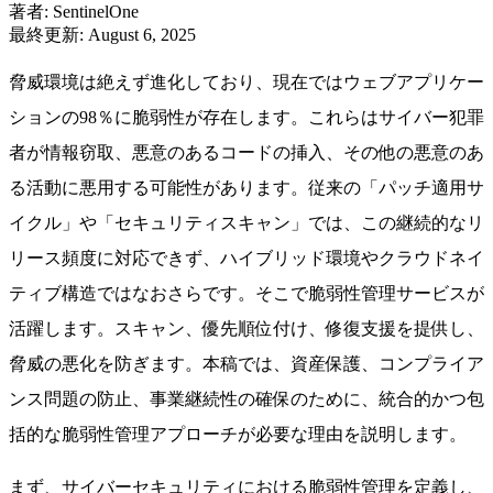
著者
:
SentinelOne
最終更新
:
August 6, 2025
脅威環境は絶えず進化しており、現在ではウェブアプリケー
ションの98％に脆弱性が存在します。これらはサイバー犯罪
者が情報窃取、悪意のあるコードの挿入、その他の悪意のあ
る活動に悪用する可能性があります。従来の「パッチ適用サ
イクル」や「セキュリティスキャン」では、この継続的なリ
リース頻度に対応できず、ハイブリッド環境やクラウドネイ
ティブ構造ではなおさらです。そこで脆弱性管理サービスが
活躍します。スキャン、優先順位付け、修復支援を提供し、
脅威の悪化を防ぎます。本稿では、資産保護、コンプライア
ンス問題の防止、事業継続性の確保のために、統合的かつ包
括的な脆弱性管理アプローチが必要な理由を説明します。
まず、サイバーセキュリティにおける脆弱性管理を定義し、