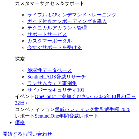
カスタマーサクセス＆サポート
ライブおよびオンデマンドトレーニング
ガイド付きオンボーディング＆導入
テクニカルアカウント管理
サポートサービス
カスタマーポータル
今すぐサポートを受ける
探索
脆弱性データベース
SentinelLABS脅威リサーチ
ランサムウェア事例集
サイバーセキュリティ101
イベント
OneConにご参加ください（2026年10月20日～
22日）
コンペティション
脅威ハンティング世界選手権 2026
レポート
SentinelOne年間脅威レポート
価格
開始する
お問い合わせ