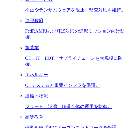
不正やランサムウェアを阻止。監査対応を維持。
連邦政府
FedRAMPおよびIL5対応の連邦ミッション向け防
御。
製造業
OT、IT、IIOT、サプライチェーンを大規模に防
御。
エネルギー
OTシステムと重要インフラを保護。
運輸・物流
フリート、港湾、鉄道全体の運用を防御。
高等教育
研究を妨げずにオープンネットワークを保護。