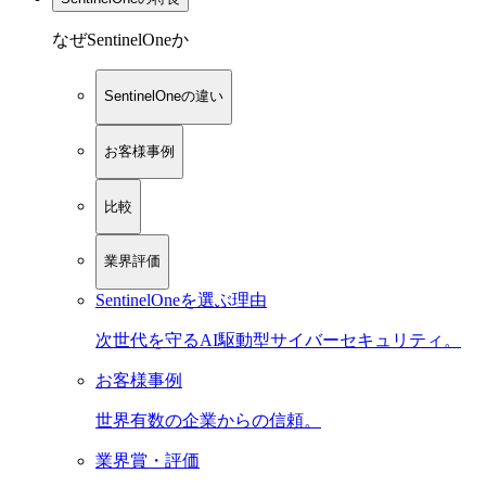
なぜSentinelOneか
SentinelOneの違い
お客様事例
比較
業界評価
SentinelOneを選ぶ理由
次世代を守るAI駆動型サイバーセキュリティ。
お客様事例
世界有数の企業からの信頼。
業界賞・評価