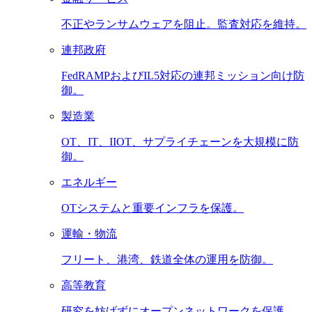
不正やランサムウェアを阻止。監査対応を維持。
連邦政府
FedRAMPおよびIL5対応の連邦ミッション向け防
御。
製造業
OT、IT、IIOT、サプライチェーンを大規模に防
御。
エネルギー
OTシステムと重要インフラを保護。
運輸・物流
フリート、港湾、鉄道全体の運用を防御。
高等教育
研究を妨げずにオープンネットワークを保護。