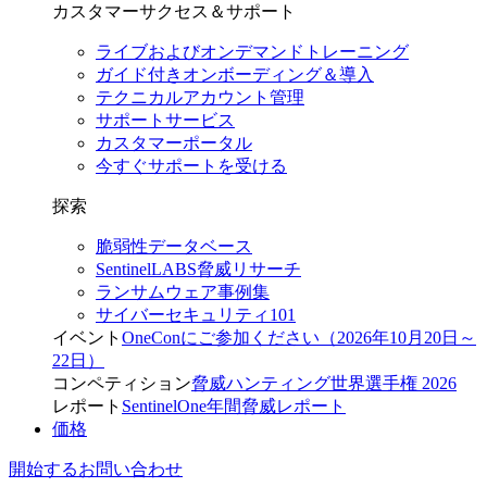
カスタマーサクセス＆サポート
ライブおよびオンデマンドトレーニング
ガイド付きオンボーディング＆導入
テクニカルアカウント管理
サポートサービス
カスタマーポータル
今すぐサポートを受ける
探索
脆弱性データベース
SentinelLABS脅威リサーチ
ランサムウェア事例集
サイバーセキュリティ101
イベント
OneConにご参加ください（2026年10月20日～
22日）
コンペティション
脅威ハンティング世界選手権 2026
レポート
SentinelOne年間脅威レポート
価格
開始する
お問い合わせ