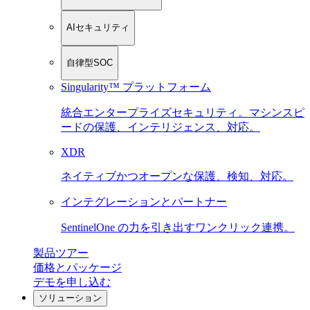
AIセキュリティ
自律型SOC
Singularity™ プラットフォーム
統合エンタープライズセキュリティ。マシンスピ
ードの保護、インテリジェンス、対応。
XDR
ネイティブかつオープンな保護、検知、対応。
インテグレーションとパートナー
SentinelOne の力を引き出すワンクリック連携。
製品ツアー
価格とパッケージ
デモを申し込む
ソリューション