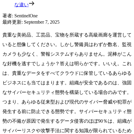
な違い
著者
:
SentinelOne
最終更新
:
September 7, 2025
貴重な美術品、工芸品、宝物を所蔵する高級画廊を運営して
いると想像してください。しかし警備員はわずか数名、監視
カメラも少なく、警報システムすらありません。泥棒がこん
な好機を逃すでしょうか？答えは明らかです。いいえ。これ
は、貴重なデータをすべてクラウドに保管しているあらゆる
ビジネスにも当てはまります。組織が安全であるのは、強固
なサイバーセキュリティ態勢を構築している場合のみです。
つまり、あらゆる従来型および現代のサイバー脅威や犯罪が
発生する前に防止できる態勢です。サイバーセキュリティ態
勢の不備が原因で発生するデータ侵害のほぼ90％は、組織が
サイバーリスクや攻撃手法に関する知識が限られているため