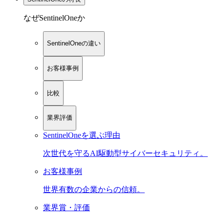
なぜSentinelOneか
SentinelOneの違い
お客様事例
比較
業界評価
SentinelOneを選ぶ理由
次世代を守るAI駆動型サイバーセキュリティ。
お客様事例
世界有数の企業からの信頼。
業界賞・評価