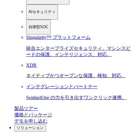
AIセキュリティ
自律型SOC
Singularity™ プラットフォーム
統合エンタープライズセキュリティ。マシンスピ
ードの保護、インテリジェンス、対応。
XDR
ネイティブかつオープンな保護、検知、対応。
インテグレーションとパートナー
SentinelOne の力を引き出すワンクリック連携。
製品ツアー
価格とパッケージ
デモを申し込む
ソリューション