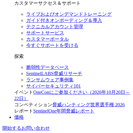
カスタマーサクセス＆サポート
ライブおよびオンデマンドトレーニング
ガイド付きオンボーディング＆導入
テクニカルアカウント管理
サポートサービス
カスタマーポータル
今すぐサポートを受ける
探索
脆弱性データベース
SentinelLABS脅威リサーチ
ランサムウェア事例集
サイバーセキュリティ101
イベント
OneConにご参加ください（2026年10月20日～
22日）
コンペティション
脅威ハンティング世界選手権 2026
レポート
SentinelOne年間脅威レポート
価格
開始する
お問い合わせ