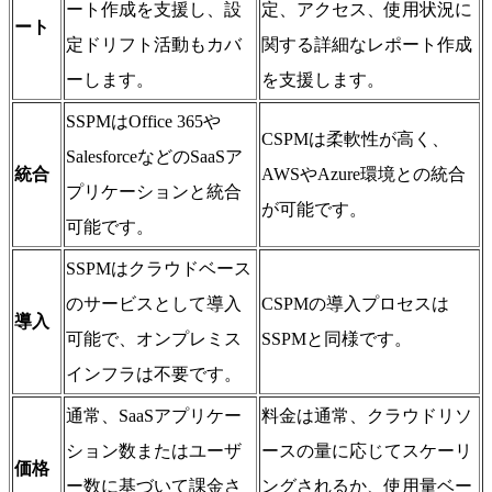
ート作成を支援し、設
定、アクセス、使用状況に
ート
定ドリフト活動もカバ
関する詳細なレポート作成
ーします。
を支援します。
SSPMはOffice 365や
CSPMは柔軟性が高く、
SalesforceなどのSaaSア
統合
AWSやAzure環境との統合
プリケーションと統合
が可能です。
可能です。
SSPMはクラウドベース
のサービスとして導入
CSPMの導入プロセスは
導入
可能で、オンプレミス
SSPMと同様です。
インフラは不要です。
通常、SaaSアプリケー
料金は通常、クラウドリソ
ション数またはユーザ
ースの量に応じてスケーリ
価格
ー数に基づいて課金さ
ングされるか、使用量ベー