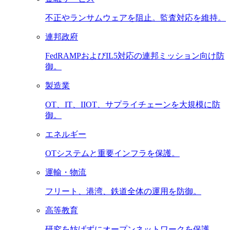
不正やランサムウェアを阻止。監査対応を維持。
連邦政府
FedRAMPおよびIL5対応の連邦ミッション向け防
御。
製造業
OT、IT、IIOT、サプライチェーンを大規模に防
御。
エネルギー
OTシステムと重要インフラを保護。
運輸・物流
フリート、港湾、鉄道全体の運用を防御。
高等教育
研究を妨げずにオープンネットワークを保護。