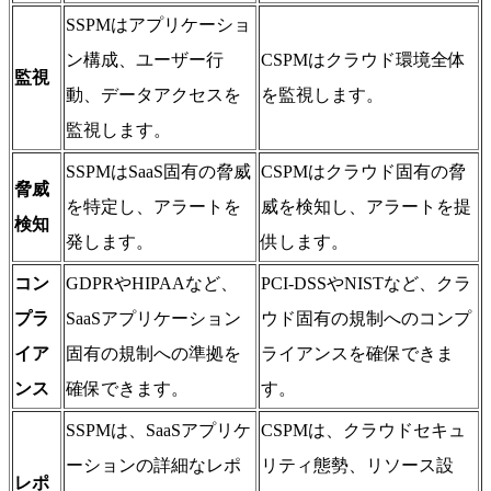
SSPMはアプリケーショ
ン構成、ユーザー行
CSPMはクラウド環境全体
監視
動、データアクセスを
を監視します。
監視します。
SSPMはSaaS固有の脅威
CSPMはクラウド固有の脅
脅威
を特定し、アラートを
威を検知し、アラートを提
検知
発します。
供します。
コン
GDPRやHIPAAなど、
PCI-DSSやNISTなど、クラ
プラ
SaaSアプリケーション
ウド固有の規制へのコンプ
イア
固有の規制への準拠を
ライアンスを確保できま
ンス
確保できます。
す。
SSPMは、SaaSアプリケ
CSPMは、クラウドセキュ
ーションの詳細なレポ
リティ態勢、リソース設
レポ