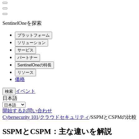
SentinelOneを探索
プラットフォーム
ソリューション
サービス
パートナー
SentinelOneの特長
リソース
価格
イベント
検索
日本語
開始する
お問い合わせ
Cybersecurity 101
/
クラウドセキュリティ
/
SSPMとCSPMの比較
SSPMとCSPM：主な違いを解説