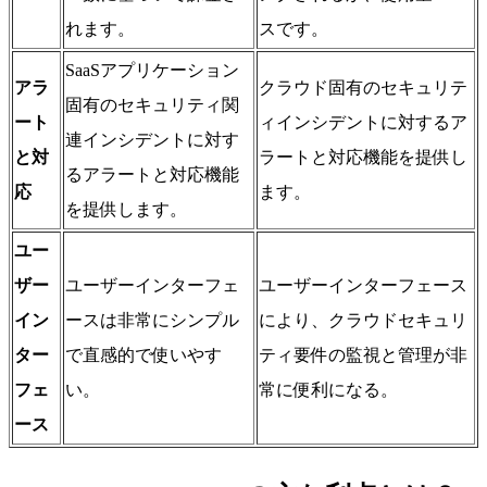
れます。
スです。
SaaSアプリケーション
アラ
クラウド固有のセキュリテ
固有のセキュリティ関
ート
ィインシデントに対するア
連インシデントに対す
と対
ラートと対応機能を提供し
るアラートと対応機能
応
ます。
を提供します。
ユー
ザー
ユーザーインターフェ
ユーザーインターフェース
イン
ースは非常にシンプル
により、クラウドセキュリ
ター
で直感的で使いやす
ティ要件の監視と管理が非
フェ
い。
常に便利になる。
ース