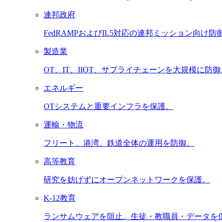
連邦政府
FedRAMPおよびIL5対応の連邦ミッション向け防
製造業
OT、IT、IIOT、サプライチェーンを大規模に防御
エネルギー
OTシステムと重要インフラを保護。
運輸・物流
フリート、港湾、鉄道全体の運用を防御。
高等教育
研究を妨げずにオープンネットワークを保護。
K-12教育
ランサムウェアを阻止。生徒・教職員・データを