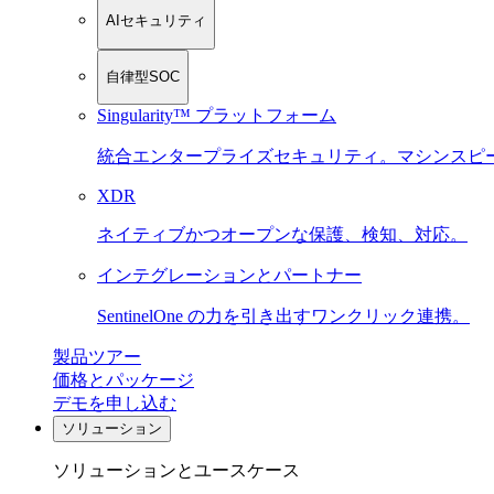
AIセキュリティ
自律型SOC
Singularity™ プラットフォーム
統合エンタープライズセキュリティ。マシンスピ
XDR
ネイティブかつオープンな保護、検知、対応。
インテグレーションとパートナー
SentinelOne の力を引き出すワンクリック連携。
製品ツアー
価格とパッケージ
デモを申し込む
ソリューション
ソリューションとユースケース