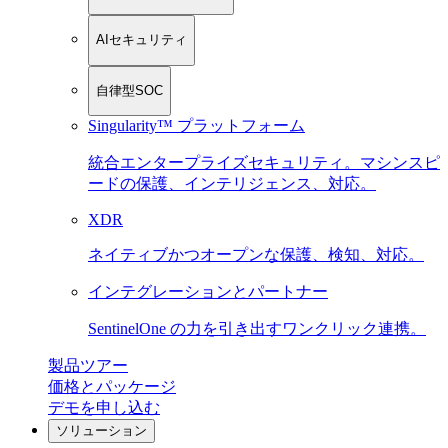
AIセキュリティ
自律型SOC
Singularity™ プラットフォーム
統合エンタープライズセキュリティ。マシンスピ
ードの保護、インテリジェンス、対応。
XDR
ネイティブかつオープンな保護、検知、対応。
インテグレーションとパートナー
SentinelOne の力を引き出すワンクリック連携。
製品ツアー
価格とパッケージ
デモを申し込む
ソリューション