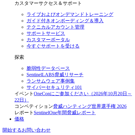
カスタマーサクセス＆サポート
ライブおよびオンデマンドトレーニング
ガイド付きオンボーディング＆導入
テクニカルアカウント管理
サポートサービス
カスタマーポータル
今すぐサポートを受ける
探索
脆弱性データベース
SentinelLABS脅威リサーチ
ランサムウェア事例集
サイバーセキュリティ101
イベント
OneConにご参加ください（2026年10月20日～
22日）
コンペティション
脅威ハンティング世界選手権 2026
レポート
SentinelOne年間脅威レポート
価格
開始する
お問い合わせ