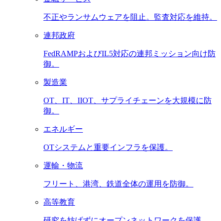
不正やランサムウェアを阻止。監査対応を維持。
連邦政府
FedRAMPおよびIL5対応の連邦ミッション向け防
御。
製造業
OT、IT、IIOT、サプライチェーンを大規模に防
御。
エネルギー
OTシステムと重要インフラを保護。
運輸・物流
フリート、港湾、鉄道全体の運用を防御。
高等教育
研究を妨げずにオープンネットワークを保護。