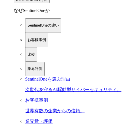
なぜSentinelOneか
SentinelOneの違い
お客様事例
比較
業界評価
SentinelOneを選ぶ理由
次世代を守るAI駆動型サイバーセキュリティ。
お客様事例
世界有数の企業からの信頼。
業界賞・評価