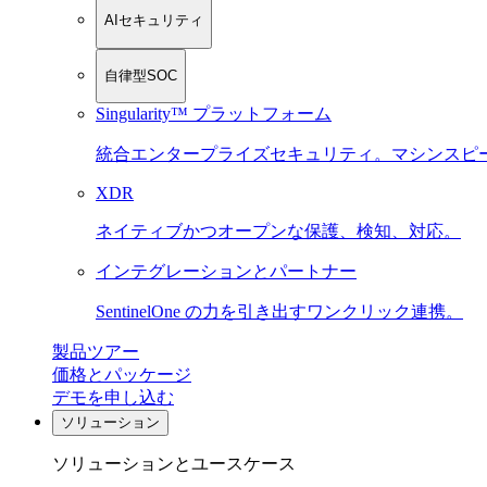
AIセキュリティ
自律型SOC
Singularity™ プラットフォーム
統合エンタープライズセキュリティ。マシンスピ
XDR
ネイティブかつオープンな保護、検知、対応。
インテグレーションとパートナー
SentinelOne の力を引き出すワンクリック連携。
製品ツアー
価格とパッケージ
デモを申し込む
ソリューション
ソリューションとユースケース