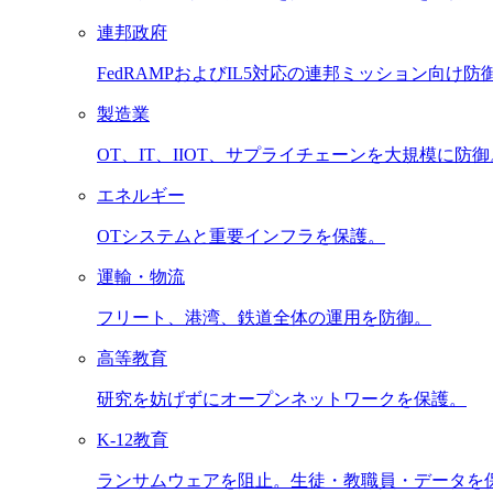
連邦政府
FedRAMPおよびIL5対応の連邦ミッション向け防
製造業
OT、IT、IIOT、サプライチェーンを大規模に防御
エネルギー
OTシステムと重要インフラを保護。
運輸・物流
フリート、港湾、鉄道全体の運用を防御。
高等教育
研究を妨げずにオープンネットワークを保護。
K-12教育
ランサムウェアを阻止。生徒・教職員・データを