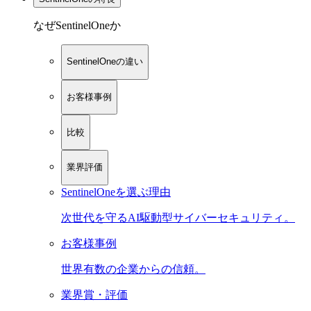
なぜSentinelOneか
SentinelOneの違い
お客様事例
比較
業界評価
SentinelOneを選ぶ理由
次世代を守るAI駆動型サイバーセキュリティ。
お客様事例
世界有数の企業からの信頼。
業界賞・評価