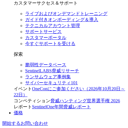
カスタマーサクセス＆サポート
ライブおよびオンデマンドトレーニング
ガイド付きオンボーディング＆導入
テクニカルアカウント管理
サポートサービス
カスタマーポータル
今すぐサポートを受ける
探索
脆弱性データベース
SentinelLABS脅威リサーチ
ランサムウェア事例集
サイバーセキュリティ101
イベント
OneConにご参加ください（2026年10月20日～
22日）
コンペティション
脅威ハンティング世界選手権 2026
レポート
SentinelOne年間脅威レポート
価格
開始する
お問い合わせ