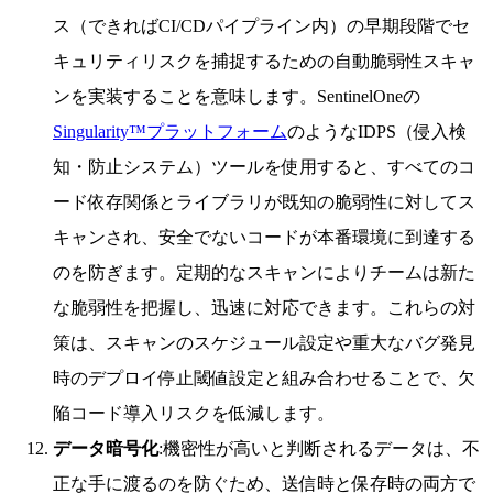
ス（できればCI/CDパイプライン内）の早期段階でセ
キュリティリスクを捕捉するための自動脆弱性スキャ
ンを実装することを意味します。SentinelOneの
Singularity™プラットフォーム
のようなIDPS（侵入検
知・防止システム）ツールを使用すると、すべてのコ
ード依存関係とライブラリが既知の脆弱性に対してス
キャンされ、安全でないコードが本番環境に到達する
のを防ぎます。定期的なスキャンによりチームは新た
な脆弱性を把握し、迅速に対応できます。これらの対
策は、スキャンのスケジュール設定や重大なバグ発見
時のデプロイ停止閾値設定と組み合わせることで、欠
陥コード導入リスクを低減します。
データ暗号化
:機密性が高いと判断されるデータは、不
正な手に渡るのを防ぐため、送信時と保存時の両方で