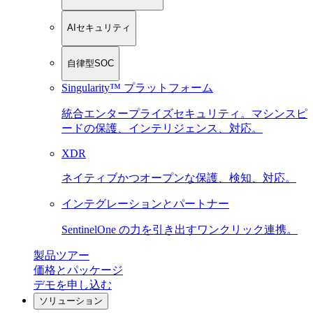
AIセキュリティ
自律型SOC
Singularity™ プラットフォーム
統合エンタープライズセキュリティ。マシンスピ
ードの保護、インテリジェンス、対応。
XDR
ネイティブかつオープンな保護、検知、対応。
インテグレーションとパートナー
SentinelOne の力を引き出すワンクリック連携。
製品ツアー
価格とパッケージ
デモを申し込む
ソリューション