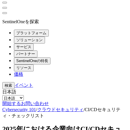
SentinelOneを探索
プラットフォーム
ソリューション
サービス
パートナー
SentinelOneの特長
リソース
価格
イベント
検索
日本語
開始する
お問い合わせ
Cybersecurity 101
/
クラウドセキュリティ
/
CI/CDセキュリテ
ィ・チェックリスト
2025年における企業向けCI/CDセキュ