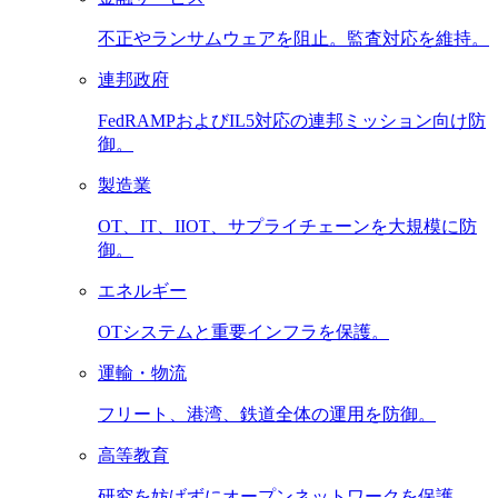
不正やランサムウェアを阻止。監査対応を維持。
連邦政府
FedRAMPおよびIL5対応の連邦ミッション向け防
御。
製造業
OT、IT、IIOT、サプライチェーンを大規模に防
御。
エネルギー
OTシステムと重要インフラを保護。
運輸・物流
フリート、港湾、鉄道全体の運用を防御。
高等教育
研究を妨げずにオープンネットワークを保護。