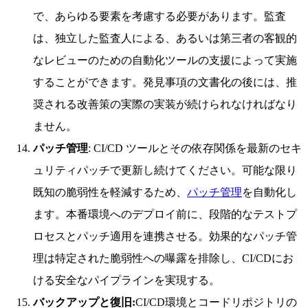
で、あらゆる要素を考慮する必要があります。監査
は、独立した監査人による、あるいは第三者の客観的
なレビューのための自動化ツールの支援によって実施
することができます。発見事項の文書化の後には、推
奨される改善策の実際の実装が続けられなければなり
ません。
パッチ管理
: CI/CD ツールとその依存関係を最新のセキ
ュリティパッチで更新し続けてください。可能な限り
既知の脆弱性を軽減するため、
パッチ管理
を自動化し
ます。本番環境へのデプロイ前に、段階的なテストプ
ロセスとパッチ適用を連携させる。効果的なパッチ管
理は特定された脆弱性への曝露を排除し、CI/CDにお
ける安全なパイプラインを実現する。
バックアップと復旧:
CI/CD環境とコードリポジトリの