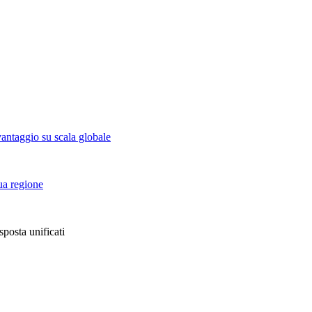
vantaggio su scala globale
tua regione
sposta unificati