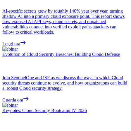
AI-specific secrets grew by roughly 140% year over year, turning
shadow AI into a primary cloud exposure point. This report shows
how exposed AI API keys, cloud secrets, and unpatched
vulnerabilities connect into verified exploit paths attackers can
follow to critical workloads.
Leggi ora
Webinar
Evolution of Cloud Security Breaches: Building Cloud Defense
Join SentinelOne and ISF as we discuss the ways in which Cloud
security threats continue to evolve, and how organizations can build
a. robust Cloud security strategy.
Guarda ora
Webinar
Keynotes: Cloud Security Bootcamp IV 2026