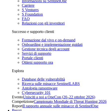
Informazioni su SentinelOne
Carriere
S Ventures
S Foundation
FAQ
Relazioni con gli investitori
Successo e supporto clienti
Formazione dal vivo e on-demand
Onboarding e implementazione guidati
Gestione tecnica degli account
Servizi di supporto
Portale clienti
Ottieni supporto ora
Esplora
Database delle vulnerabilità
Ricerca sulle minacce SentinelLABS
Antologia ransomware
Cybersecurity 101
Evento
Unisciti a noi a OneCon (20–22 ottobre 2026)
Competizione
Campionato Mondiale di Threat Hunting 2026
Report
Il rapporto annuale sulle minacce di SentinelOne
Prezzi