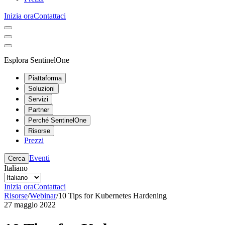
Inizia ora
Contattaci
Esplora SentinelOne
Piattaforma
Soluzioni
Servizi
Partner
Perché SentinelOne
Risorse
Prezzi
Eventi
Cerca
Italiano
Inizia ora
Contattaci
Risorse
/
Webinar
/
10 Tips for Kubernetes Hardening
27 maggio 2022