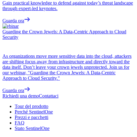
Gain practical knowledge to defend against today’s threat landscape
through expert-led keynotes.
Guarda ora
Webinar
Guarding the Crown Jewels: A Data-Centric Approach to Cloud
Security
As organizations move more sensitive data into the cloud, attackers
are shifting focus away from infrastructure and directly toward the
data itself. Don’t leave your crown jewels unprotected. Join us for
our webinar, "Guarding the Crown Jewels: A Data-Centric
Approach to Cloud Security."
Guarda ora
Richiedi una demo
Contattaci
Tour del prodotto
Perché SentinelOne
Prezzi e pacchetti
FAQ
Stato SentinelOne