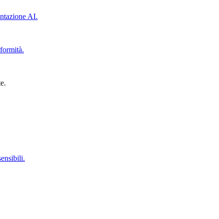
ntazione AI.
formità.
e.
ensibili.