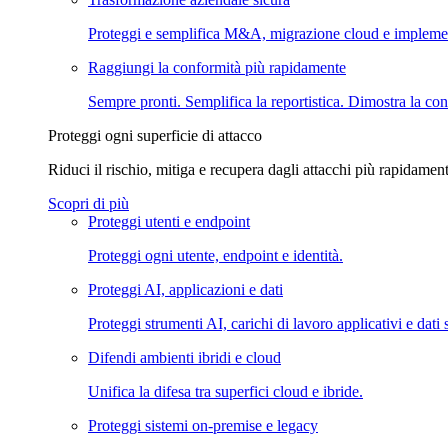
Proteggi e semplifica M&A, migrazione cloud e impleme
Raggiungi la conformità più rapidamente
Sempre pronti. Semplifica la reportistica. Dimostra la con
Proteggi ogni superficie di attacco
Riduci il rischio, mitiga e recupera dagli attacchi più rapidament
Scopri di più
Proteggi utenti e endpoint
Proteggi ogni utente, endpoint e identità.
Proteggi AI, applicazioni e dati
Proteggi strumenti AI, carichi di lavoro applicativi e dati s
Difendi ambienti ibridi e cloud
Unifica la difesa tra superfici cloud e ibride.
Proteggi sistemi on-premise e legacy