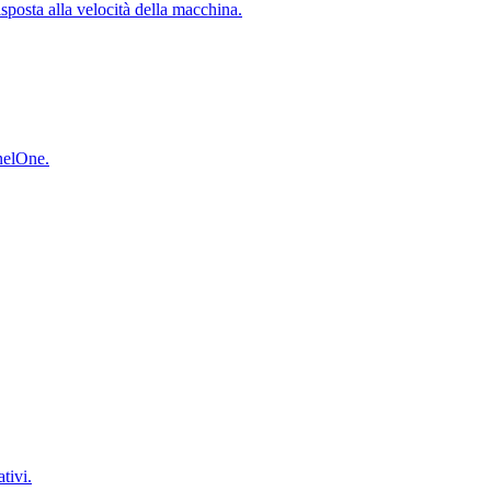
isposta alla velocità della macchina.
inelOne.
tivi.