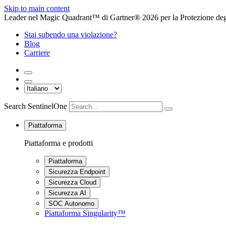
Skip to main content
Leader nel Magic Quadrant™ di Gartner® 2026 per la Protezione degl
Stai subendo una violazione?
Blog
Carriere
Search SentinelOne
Piattaforma
Piattaforma e prodotti
Piattaforma
Sicurezza Endpoint
Sicurezza Cloud
Sicurezza AI
SOC Autonomo
Piattaforma Singularity™