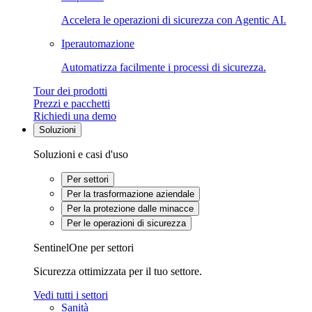
Accelera le operazioni di sicurezza con Agentic AI.
Iperautomazione
Automatizza facilmente i processi di sicurezza.
Tour dei prodotti
Prezzi e pacchetti
Richiedi una demo
Soluzioni
Soluzioni e casi d'uso
Per settori
Per la trasformazione aziendale
Per la protezione dalle minacce
Per le operazioni di sicurezza
SentinelOne per settori
Sicurezza ottimizzata per il tuo settore.
Vedi tutti i settori
Sanità