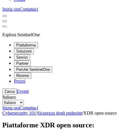
Inizia ora
Contattaci
Esplora SentinelOne
Piattaforma
Soluzioni
Servizi
Partner
Perché SentinelOne
Risorse
Prezzi
Eventi
Cerca
Italiano
Inizia ora
Contattaci
Cybersecurity 101
/
Sicurezza degli endpoint
/
XDR open source
Piattaforme XDR open source: