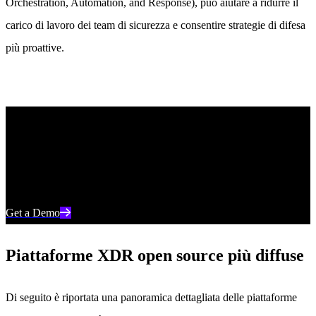
Orchestration, Automation, and Response), può aiutare a ridurre il
carico di lavoro dei team di sicurezza e consentire strategie di difesa
più proattive.
Discover Unparalleled Endpoint Protection
See how AI-powered endpoint security from SentinelOne can help
you prevent, detect, and respond to cyber threats in real time.
Get a Demo
Piattaforme XDR open source più diffuse
Di seguito è riportata una panoramica dettagliata delle piattaforme