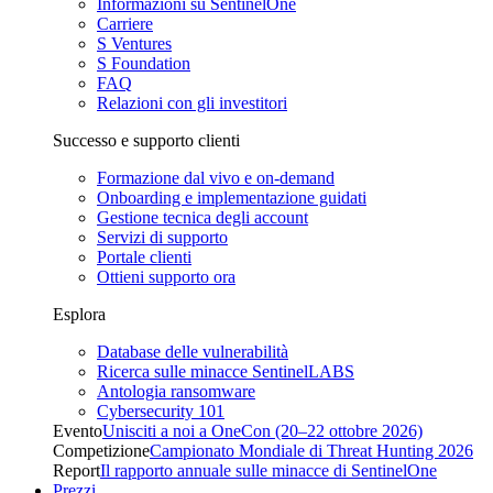
Informazioni su SentinelOne
Carriere
S Ventures
S Foundation
FAQ
Relazioni con gli investitori
Successo e supporto clienti
Formazione dal vivo e on-demand
Onboarding e implementazione guidati
Gestione tecnica degli account
Servizi di supporto
Portale clienti
Ottieni supporto ora
Esplora
Database delle vulnerabilità
Ricerca sulle minacce SentinelLABS
Antologia ransomware
Cybersecurity 101
Evento
Unisciti a noi a OneCon (20–22 ottobre 2026)
Competizione
Campionato Mondiale di Threat Hunting 2026
Report
Il rapporto annuale sulle minacce di SentinelOne
Prezzi