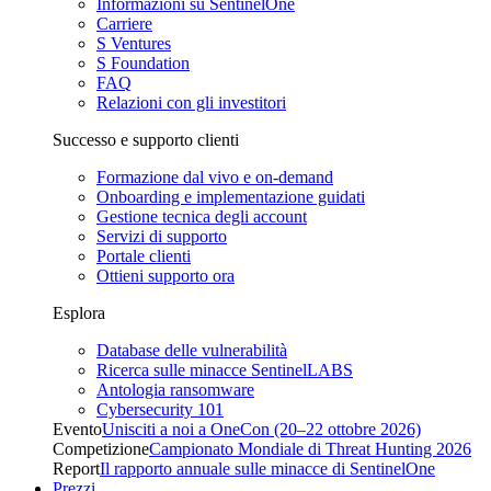
Informazioni su SentinelOne
Carriere
S Ventures
S Foundation
FAQ
Relazioni con gli investitori
Successo e supporto clienti
Formazione dal vivo e on-demand
Onboarding e implementazione guidati
Gestione tecnica degli account
Servizi di supporto
Portale clienti
Ottieni supporto ora
Esplora
Database delle vulnerabilità
Ricerca sulle minacce SentinelLABS
Antologia ransomware
Cybersecurity 101
Evento
Unisciti a noi a OneCon (20–22 ottobre 2026)
Competizione
Campionato Mondiale di Threat Hunting 2026
Report
Il rapporto annuale sulle minacce di SentinelOne
Prezzi