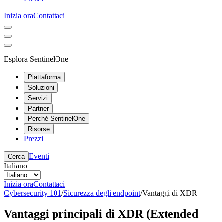
Inizia ora
Contattaci
Esplora SentinelOne
Piattaforma
Soluzioni
Servizi
Partner
Perché SentinelOne
Risorse
Prezzi
Eventi
Cerca
Italiano
Inizia ora
Contattaci
Cybersecurity 101
/
Sicurezza degli endpoint
/
Vantaggi di XDR
Vantaggi principali di XDR (Extended