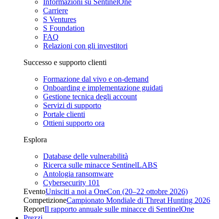
Informazioni su SentinelOne
Carriere
S Ventures
S Foundation
FAQ
Relazioni con gli investitori
Successo e supporto clienti
Formazione dal vivo e on-demand
Onboarding e implementazione guidati
Gestione tecnica degli account
Servizi di supporto
Portale clienti
Ottieni supporto ora
Esplora
Database delle vulnerabilità
Ricerca sulle minacce SentinelLABS
Antologia ransomware
Cybersecurity 101
Evento
Unisciti a noi a OneCon (20–22 ottobre 2026)
Competizione
Campionato Mondiale di Threat Hunting 2026
Report
Il rapporto annuale sulle minacce di SentinelOne
Prezzi