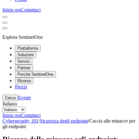
Inizia ora
Contattaci
Esplora SentinelOne
Piattaforma
Soluzioni
Servizi
Partner
Perché SentinelOne
Risorse
Prezzi
Eventi
Cerca
Italiano
Inizia ora
Contattaci
Cybersecurity 101
/
Sicurezza degli endpoint
/
Caccia alle minacce per
gli endpoint