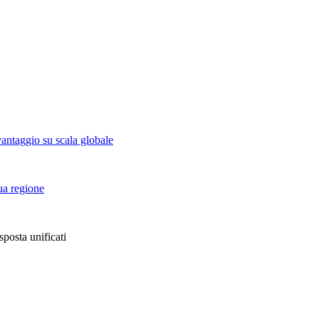
vantaggio su scala globale
tua regione
sposta unificati