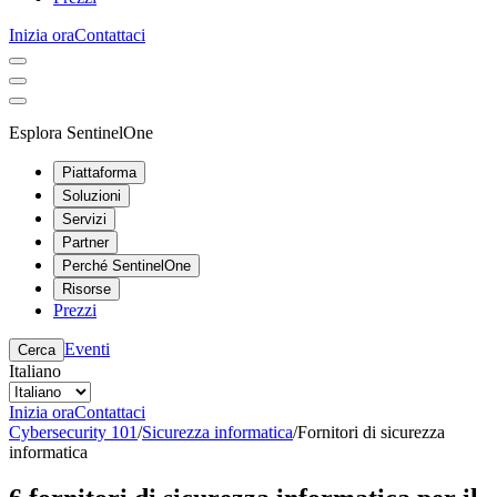
Inizia ora
Contattaci
Esplora SentinelOne
Piattaforma
Soluzioni
Servizi
Partner
Perché SentinelOne
Risorse
Prezzi
Eventi
Cerca
Italiano
Inizia ora
Contattaci
Cybersecurity 101
/
Sicurezza informatica
/
Fornitori di sicurezza
informatica