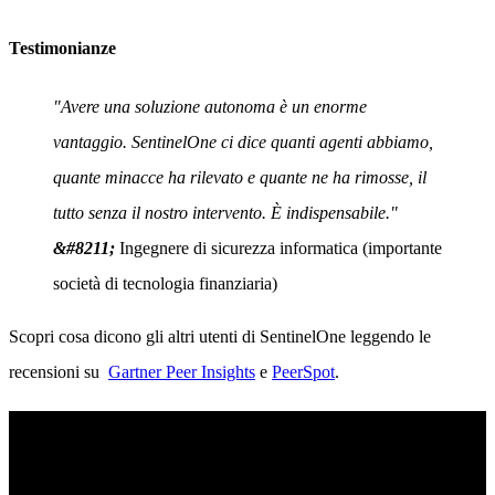
Testimonianze
"Avere una soluzione autonoma è un enorme
vantaggio. SentinelOne ci dice quanti agenti abbiamo,
quante minacce ha rilevato e quante ne ha rimosse, il
tutto senza il nostro intervento. È indispensabile."
&#8211;
Ingegnere di sicurezza informatica (importante
società di tecnologia finanziaria)
Scopri cosa dicono gli altri utenti di SentinelOne leggendo le
recensioni su
Gartner Peer Insights
e
PeerSpot
.
Piattaforma Singularity
Elevate la vostra posizione di sicurezza con il rilevamento in tempo