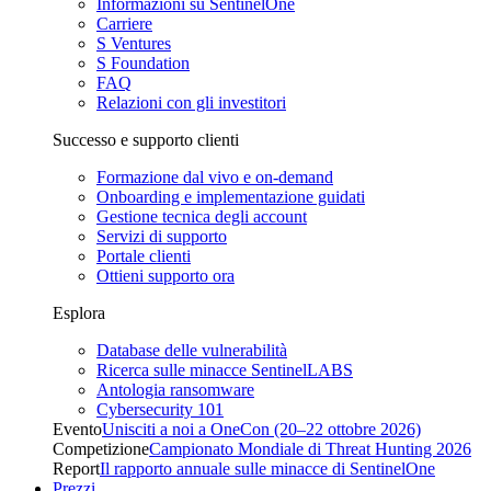
Informazioni su SentinelOne
Carriere
S Ventures
S Foundation
FAQ
Relazioni con gli investitori
Successo e supporto clienti
Formazione dal vivo e on-demand
Onboarding e implementazione guidati
Gestione tecnica degli account
Servizi di supporto
Portale clienti
Ottieni supporto ora
Esplora
Database delle vulnerabilità
Ricerca sulle minacce SentinelLABS
Antologia ransomware
Cybersecurity 101
Evento
Unisciti a noi a OneCon (20–22 ottobre 2026)
Competizione
Campionato Mondiale di Threat Hunting 2026
Report
Il rapporto annuale sulle minacce di SentinelOne
Prezzi