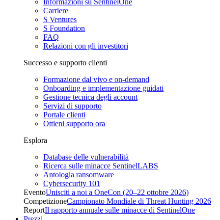
Informazioni su SentinelOne
Carriere
S Ventures
S Foundation
FAQ
Relazioni con gli investitori
Successo e supporto clienti
Formazione dal vivo e on-demand
Onboarding e implementazione guidati
Gestione tecnica degli account
Servizi di supporto
Portale clienti
Ottieni supporto ora
Esplora
Database delle vulnerabilità
Ricerca sulle minacce SentinelLABS
Antologia ransomware
Cybersecurity 101
Evento
Unisciti a noi a OneCon (20–22 ottobre 2026)
Competizione
Campionato Mondiale di Threat Hunting 2026
Report
Il rapporto annuale sulle minacce di SentinelOne
Prezzi