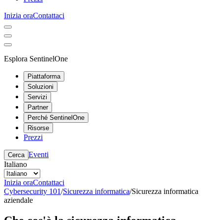
Inizia ora
Contattaci
Esplora SentinelOne
Piattaforma
Soluzioni
Servizi
Partner
Perché SentinelOne
Risorse
Prezzi
Eventi
Cerca
Italiano
Inizia ora
Contattaci
Cybersecurity 101
/
Sicurezza informatica
/
Sicurezza informatica
aziendale