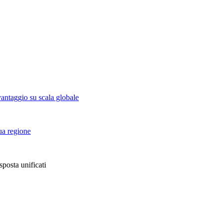
vantaggio su scala globale
tua regione
sposta unificati