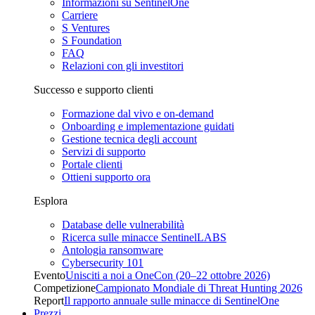
Informazioni su SentinelOne
Carriere
S Ventures
S Foundation
FAQ
Relazioni con gli investitori
Successo e supporto clienti
Formazione dal vivo e on-demand
Onboarding e implementazione guidati
Gestione tecnica degli account
Servizi di supporto
Portale clienti
Ottieni supporto ora
Esplora
Database delle vulnerabilità
Ricerca sulle minacce SentinelLABS
Antologia ransomware
Cybersecurity 101
Evento
Unisciti a noi a OneCon (20–22 ottobre 2026)
Competizione
Campionato Mondiale di Threat Hunting 2026
Report
Il rapporto annuale sulle minacce di SentinelOne
Prezzi