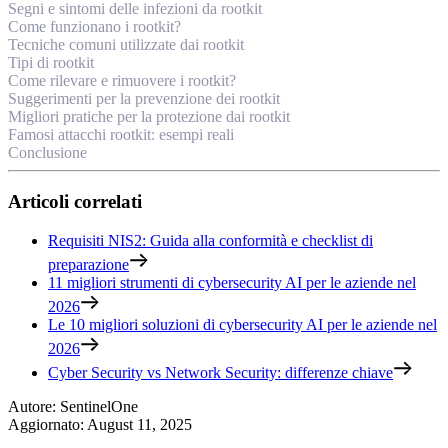
Segni e sintomi delle infezioni da rootkit
Come funzionano i rootkit?
Tecniche comuni utilizzate dai rootkit
Tipi di rootkit
Come rilevare e rimuovere i rootkit?
Suggerimenti per la prevenzione dei rootkit
Migliori pratiche per la protezione dai rootkit
Famosi attacchi rootkit: esempi reali
Conclusione
Articoli correlati
Requisiti NIS2: Guida alla conformità e checklist di
preparazione
11 migliori strumenti di cybersecurity AI per le aziende nel
2026
Le 10 migliori soluzioni di cybersecurity AI per le aziende nel
2026
Cyber Security vs Network Security: differenze chiave
Autore
:
SentinelOne
Aggiornato
:
August 11, 2025