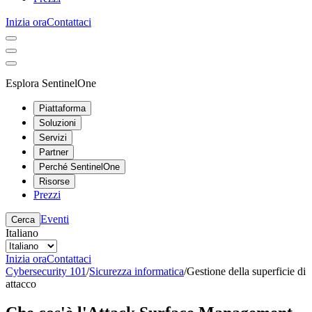
Inizia ora
Contattaci
Esplora SentinelOne
Piattaforma
Soluzioni
Servizi
Partner
Perché SentinelOne
Risorse
Prezzi
Eventi
Cerca
Italiano
Inizia ora
Contattaci
Cybersecurity 101
/
Sicurezza informatica
/
Gestione della superficie di
attacco