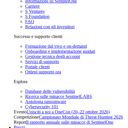
Informazioni su SentinelOne
Carriere
S Ventures
S Foundation
FAQ
Relazioni con gli investitori
Successo e supporto clienti
Formazione dal vivo e on-demand
Onboarding e implementazione guidati
Gestione tecnica degli account
Servizi di supporto
Portale clienti
Ottieni supporto ora
Esplora
Database delle vulnerabilità
Ricerca sulle minacce SentinelLABS
Antologia ransomware
Cybersecurity 101
Evento
Unisciti a noi a OneCon (20–22 ottobre 2026)
Competizione
Campionato Mondiale di Threat Hunting 2026
Report
Il rapporto annuale sulle minacce di SentinelOne
Prezzi