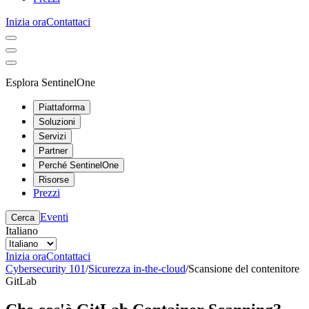
Inizia ora
Contattaci
Esplora SentinelOne
Piattaforma
Soluzioni
Servizi
Partner
Perché SentinelOne
Risorse
Prezzi
Eventi
Cerca
Italiano
Inizia ora
Contattaci
Cybersecurity 101
/
Sicurezza in-the-cloud
/
Scansione del contenitore
GitLab