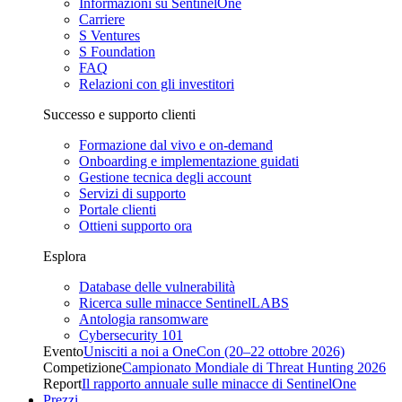
Informazioni su SentinelOne
Carriere
S Ventures
S Foundation
FAQ
Relazioni con gli investitori
Successo e supporto clienti
Formazione dal vivo e on-demand
Onboarding e implementazione guidati
Gestione tecnica degli account
Servizi di supporto
Portale clienti
Ottieni supporto ora
Esplora
Database delle vulnerabilità
Ricerca sulle minacce SentinelLABS
Antologia ransomware
Cybersecurity 101
Evento
Unisciti a noi a OneCon (20–22 ottobre 2026)
Competizione
Campionato Mondiale di Threat Hunting 2026
Report
Il rapporto annuale sulle minacce di SentinelOne
Prezzi