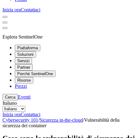
Inizia ora
Contattaci
Esplora SentinelOne
Piattaforma
Soluzioni
Servizi
Partner
Perché SentinelOne
Risorse
Prezzi
Eventi
Cerca
Italiano
Inizia ora
Contattaci
Cybersecurity 101
/
Sicurezza in-the-cloud
/
Vulnerabilità della
sicurezza dei container