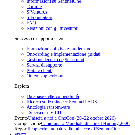
Informazioni su SentinelOne
Carriere
S Ventures
S Foundation
FAQ
Relazioni con gli investitori
Successo e supporto clienti
Formazione dal vivo e on-demand
Onboarding e implementazione guidati
Gestione tecnica degli account
Servizi di supporto
Portale clienti
Ottieni supporto ora
Esplora
Database delle vulnerabilità
Ricerca sulle minacce SentinelLABS
Antologia ransomware
Cybersecurity 101
Evento
Unisciti a noi a OneCon (20–22 ottobre 2026)
Competizione
Campionato Mondiale di Threat Hunting 2026
Report
Il rapporto annuale sulle minacce di SentinelOne
Prezzi