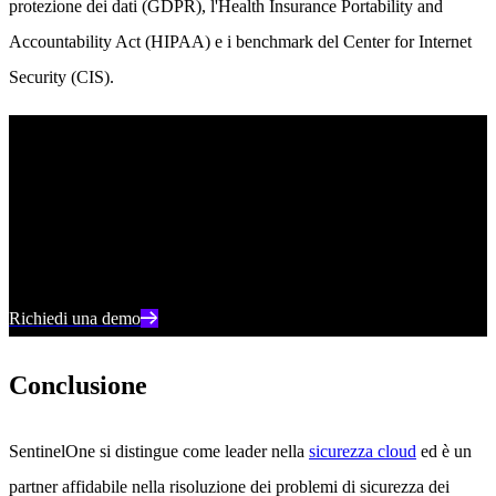
protezione dei dati (GDPR), l'Health Insurance Portability and
Accountability Act (HIPAA) e i benchmark del Center for Internet
Security (CIS).
Vedere SentinelOne in azione
Scoprite come la sicurezza del cloud basata sull'intelligenza
artificiale può proteggere la vostra organizzazione con una demo
individuale con un esperto dei prodotti SentinelOne.
Richiedi una demo
Conclusione
SentinelOne si distingue come leader nella
sicurezza cloud
ed è un
partner affidabile nella risoluzione dei problemi di sicurezza dei