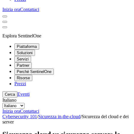
Inizia ora
Contattaci
Esplora SentinelOne
Piattaforma
Soluzioni
Servizi
Partner
Perché SentinelOne
Risorse
Prezzi
Eventi
Cerca
Italiano
Inizia ora
Contattaci
Cybersecurity 101
/
Sicurezza in-the-cloud
/
Sicurezza del cloud e dei
server