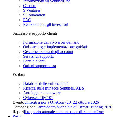
Informazioni su SentinelOne
Carriere
S Ventures
S Foundation
FAQ
Relazioni con gli investitori
Successo e supporto clienti
Formazione dal vivo e on-demand
Onboarding e implementazione guidati
Gestione tecnica degli account
Servizi di supporto
Portale clienti
Ottieni supporto ora
Esplora
Database delle vulnerabilità
Ricerca sulle minacce SentinelLABS
Antologia ransomware
Cybersecurity 101
Evento
Unisciti a noi a OneCon (20–22 ottobre 2026)
Competizione
Campionato Mondiale di Threat Hunting 2026
Report
Il rapporto annuale sulle minacce di SentinelOne
Prezzi