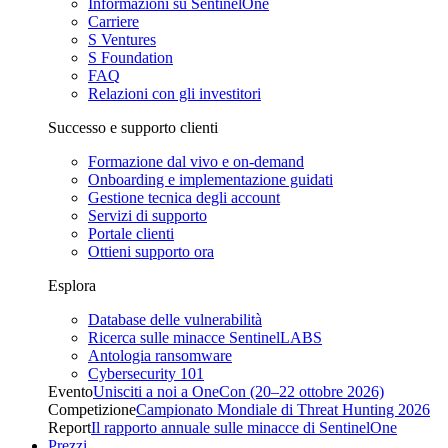
Informazioni su SentinelOne
Carriere
S Ventures
S Foundation
FAQ
Relazioni con gli investitori
Successo e supporto clienti
Formazione dal vivo e on-demand
Onboarding e implementazione guidati
Gestione tecnica degli account
Servizi di supporto
Portale clienti
Ottieni supporto ora
Esplora
Database delle vulnerabilità
Ricerca sulle minacce SentinelLABS
Antologia ransomware
Cybersecurity 101
Evento
Unisciti a noi a OneCon (20–22 ottobre 2026)
Competizione
Campionato Mondiale di Threat Hunting 2026
Report
Il rapporto annuale sulle minacce di SentinelOne
Prezzi