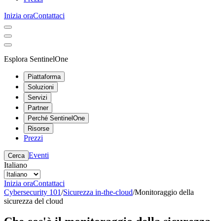
Inizia ora
Contattaci
Esplora SentinelOne
Piattaforma
Soluzioni
Servizi
Partner
Perché SentinelOne
Risorse
Prezzi
Eventi
Cerca
Italiano
Inizia ora
Contattaci
Cybersecurity 101
/
Sicurezza in-the-cloud
/
Monitoraggio della
sicurezza del cloud