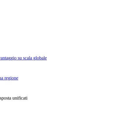
vantaggio su scala globale
tua regione
sposta unificati